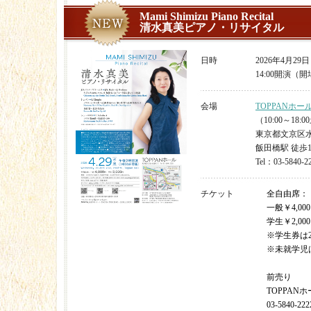
Mami Shimizu Piano Recital
清水真美ピアノ・リサイタル
日時
2026年4月29
14:00開演（開場
会場
TOPPANホー
（10:00～18
東京都文京区水道
飯田橋駅 徒歩
Tel：03-5840-2
チケット
全自由席：
一般￥4,000
学生￥2,000
※学生券は
※未就学児
前売り
TOPPAN
03-5840-222