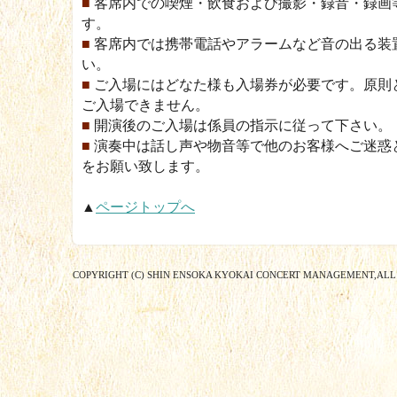
■
客席内での喫煙・飲食および撮影・録音・録画
す。
■
客席内では携帯電話やアラームなど音の出る装
い。
■
ご入場にはどなた様も入場券が必要です。原則
ご入場できません。
■
開演後のご入場は係員の指示に従って下さい。
■
演奏中は話し声や物音等で他のお客様へご迷惑
をお願い致します。
▲
ページトップへ
COPYRIGHT (C) SHIN ENSOKA KYOKAI CONCERT MANAGEMENT,ALL 