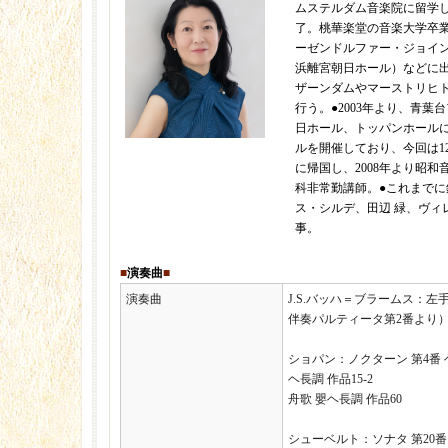
ムステルダム音楽院に留学し
了。桃華楽堂の音楽大学卒業
ーゼンドルファー・ジョイン
浜離宮朝日ホール）などに
ザーンダムやマーストリヒ
行う。●2003年より、青葉
日ホール、トッパンホール
ルを開催しており、今回は12
に帰国し、2008年より昭
科非常勤講師。●これまでに
ス・シルデ、田辺 緑、ヴィ
事。
■
演奏曲
■
演奏曲
J.S.バッハ＝ブラームス：
伴奏パルティータ第2番より
ショパン：ノクターン 第4番 ヘ
ヘ長調 作品15-2
舟歌 嬰ヘ長調 作品60
シューベルト：ソナタ 第20番 イ