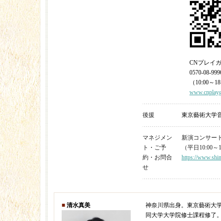
CNプレイ
0570-08-999
（10:00～18
www.cnplayg
後援
東京藝術大学
マネジメン
新演コンサート 03
ト・ご予
（平日10:00～1
約・お問合
https://www.shin
せ
■
清水真美
神奈川県出身。東京藝術大
同大学大学院修士課程修了。