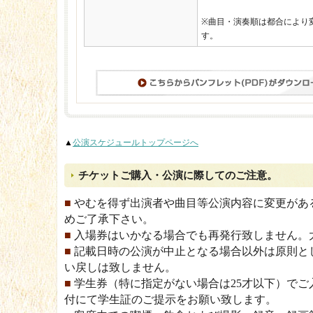
※曲目・演奏順は都合により
す。
▲
公演スケジュールトップページへ
チケットご購入・公演に際してのご注意。
■
やむを得ず出演者や曲目等公演内容に変更があ
めご了承下さい。
■
入場券はいかなる場合でも再発行致しません。
■
記載日時の公演が中止となる場合以外は原則と
い戻しは致しません。
■
学生券（特に指定がない場合は25才以下）でご
付にて学生証のご提示をお願い致します。