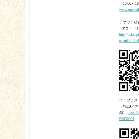
（10:00～
www.toppanh
チケットぴあ t
（Pコード31
http://ticket.p
eventCd=25
イープラス ep
（WEB／
舗）
https:/
P0030001