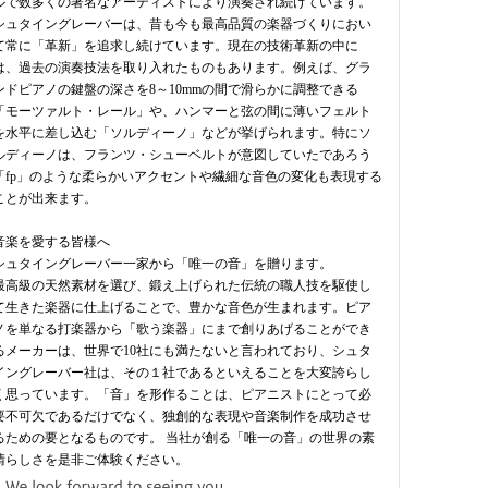
ルで数多くの著名なアーティストにより演奏され続けています。
シュタイングレーバーは、昔も今も最高品質の楽器づくりにおい
て常に「革新」を追求し続けています。現在の技術革新の中に
は、過去の演奏技法を取り入れたものもあります。例えば、グラ
ンドピアノの鍵盤の深さを8～10mmの間で滑らかに調整できる
「モーツァルト・レール」や、ハンマーと弦の間に薄いフェルト
を水平に差し込む「ソルディーノ」などが挙げられます。特にソ
ルディーノは、フランツ・シューベルトが意図していたであろう
「fp」のような柔らかいアクセントや繊細な音色の変化も表現する
ことが出来ます。
音楽を愛する皆様へ
シュタイングレーバー一家から「唯一の音」を贈ります。
最高級の天然素材を選び、鍛え上げられた伝統の職人技を駆使し
て生きた楽器に仕上げることで、豊かな音色が生まれます。ピア
ノを単なる打楽器から「歌う楽器」にまで創りあげることができ
るメーカーは、世界で10社にも満たないと言われており、シュタ
イングレーバー社は、その１社であるといえることを大変誇らし
く思っています。「音」を形作ることは、ピアニストにとって必
要不可欠であるだけでなく、独創的な表現や音楽制作を成功させ
るための要となるものです。 当社が創る「唯一の音」の世界の素
晴らしさを是非ご体験ください。