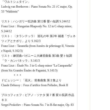
「ワルトシュタイン」
Ludwig van Beethoven：Piano Sonata No. 21 i C major, Op.
53 “Waldstein”
リスト：ハンガリー狂詩曲 第12番 嬰ハ短調 S.244/12
Franz Liszt：Hungarian Rhapsody No. 12 in C-sharp minor,
S.244/12
リスト：〈タランテッラ〉 巡礼の年 第2年 補遺「ヴェネ
ツィアとナポリ」より S.162/3
Franz Liszt：Tarantella (from Années de pèlerinage II, Venezia
e Napoli, S.162/3)
リスト：練習曲パガニーニ大練習曲集 第3曲 嬰ト短調
「ラ・カンパネッラ」S.141/3
Franz Liszt：Étude No. 3 in G-sharp minor “La Campanella”
(from Six Grandes Études de Paganini, S.141/3)
＊＊＊
ドビュッシー：「花火」 前奏曲集 第２集より
Claude Debussy：Feux d’artifice from Préludes, Book II
プロコフィエフ：ピアノ・ソナタ 第７番 変ロ長調 作品
８３
Sergei Prokofiev：Piano Sonata No. 7 in B-flat major, Op. 83