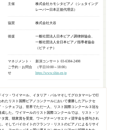
主催
株式会社カモシタピアノ（シュタイング
レーバー日本正規代理店）
協賛
株式会社大谷
後援
一般社団法人日本ピアノ調律師協会、
一般社団法人全日本ピアノ指導者協会
（ピティナ）
マネジメント・
新演コンサート 03-6384-2498
ご予約・お問合
（平日10:00～18:00）
せ
https://www.shin-en.jp
ドイツ・ワイマール、イタリア・パルマそしてグロタマーレで行
われたリスト国際ピアノコンクールにおいて優勝したアレクセ
イ・シチェフは、世界でただ一人、リスト国際コンクール３冠を
達成した。ワイマールのリスト国際コンクールでは、リスト・ソ
ナタ賞、聴衆賞を受賞、ワーグナーソサエティ奨学金を授与され
た。そしてバイロイトのフランツ・リストのピアノによるリサイ