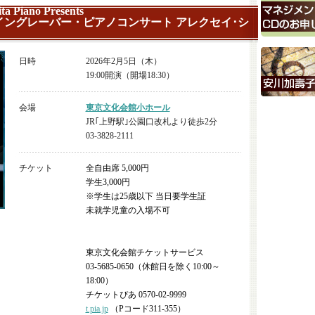
ta Piano Presents
イングレーバー・ピアノコンサート アレクセイ･シ
日時
2026年2月5日（木）
19:00開演（開場18:30）
会場
東京文化会館小ホール
JR｢上野駅｣公園口改札より徒歩2分
03-3828-2111
チケット
全自由席 5,000円
学生3,000円
※学生は25歳以下 当日要学生証
未就学児童の入場不可
東京文化会館チケットサービス
03-5685-0650（休館日を除く10:00～
18:00）
チケットぴあ 0570-02-9999
t.pia.jp
（Pコード311-355）