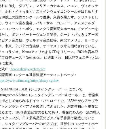
タル、ヨーロッパ５ヶ国に渡るコンサートツアーに招聘された。
それに加え、ダブリン、マリア・カナルス、ハエン、ヴィオッテ
ィ、ホセ・イトゥルビ、スタインウェイコンクールをはじめとす
る30以上の国際コンクールで優勝、入賞を果たす。ソリストとし
て、ウィーン楽友協会、パリ・サル・コルトー、アムステルダ
ム・コンセルトヘボウ、モスクワ音楽院大ホールにてデビューを
果たし、ボン・ベートーヴェン音楽祭、ジーナ・バッカウアー国
際ピアノ音楽祭、ヴェルディ音楽祭等、南北アメリカ、ヨーロッ
パ、中東、アジアの音楽祭、オーケストラから招聘されている。
チェコラジオ、NaxosアメリカよりCDをリリース。2024年宮本亞
門プロデュース「Next Artist」に選出され、日比谷フェスティバル
等に出演。
公式HP:
www.alexey-sychev.com
国際音楽コンクール世界連盟アーティストページ：
ttps://www.wfimc.org/artists/alexey-sychev
☆STEINGRAEBER（シュタイングレーバー）について
Steingraeber＆Söhne（シュタイングレーバー&ゼーネ）は、音楽祭
の街として知られるドイツ・バイロイトで、1852年からアップラ
イトとグランドピアノを製造してきました。創業当初から現在に
至るまで、100％家族経営の会社であり、現在約35人の一流の職人
とスタッフが、日々最高品質のピアノを手作業で製造していま
す。シュタイングレーバーのピアノは、世界中のコンサートホー