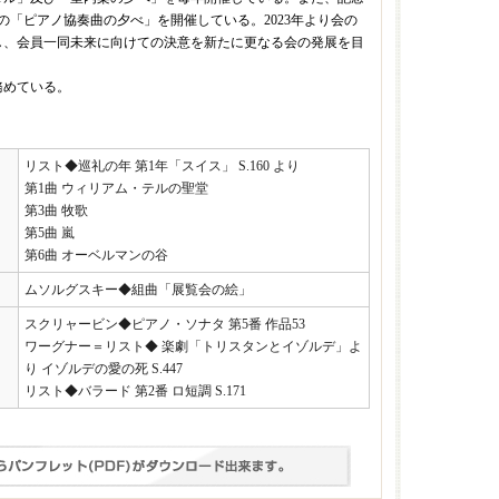
の「ピアノ協奏曲の夕べ」を開催している。2023年より会の
し、会員一同未来に向けての決意を新たに更なる会の発展を目
務めている。
リスト◆巡礼の年 第1年「スイス」 S.160 より
第1曲 ウィリアム・テルの聖堂
第3曲 牧歌
第5曲 嵐
第6曲 オーベルマンの谷
ムソルグスキー◆組曲「展覧会の絵」
スクリャービン◆ピアノ・ソナタ 第5番 作品53
ワーグナー＝リスト◆ 楽劇「トリスタンとイゾルデ」よ
り イゾルデの愛の死 S.447
リスト◆バラード 第2番 ロ短調 S.171