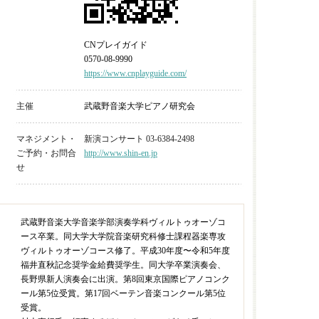
CNプレイガイド
0570-08-9990
https://www.cnplayguide.com/
主催
武蔵野音楽大学ピアノ研究会
マネジメント・
新演コンサート 03-6384-2498
ご予約・お問合
http://www.shin-en.jp
せ
武蔵野音楽大学音楽学部演奏学科ヴィルトゥオーゾコ
ース卒業。同大学大学院音楽研究科修士課程器楽専攻
ヴィルトゥオーゾコース修了。平成30年度〜令和5年度
福井直秋記念奨学金給費奨学生。同大学卒業演奏会、
長野県新人演奏会に出演。第8回東京国際ピアノコンク
ール第5位受賞。第17回ベーテン音楽コンクール第5位
受賞。