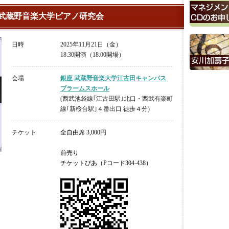
回 武蔵野音楽大学ピアノ研究会
日時
2025年11月21日（金）
18:30開演（18:00開場）
会場
銀座 武蔵野音楽大学江古田キャンパス
ブラームスホール
(西武池袋線｢江古田駅｣北口・西武有楽町
線｢新桜台駅｣４番出口 徒歩４分)
チケット
全自由席 3,000円
前売り
チケットぴあ（Pコード304-438）