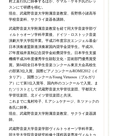
村上直行氏に師事するほか、ケマル・ゲキチ氏のレッ
スンにて研鑽を積む。
現在、武蔵野音楽大学附属音楽教室、長野県小諸高等
学校音楽科、サクライ楽器各講師。
武蔵野音楽大学附属音楽教室を経て同大学音楽学部ヴ
ィルトゥオーソ学科卒業後、ドイツ・ロストック音楽
演劇大学大学院卒業。平成25年度宗次エンジェル基金/
日本演奏連盟新進演奏家国内奨学金奨学生。平成26、
27年度福井直秋記念奨学金給費奨学生。日本学生支援
機構平成26年度優秀学生顕彰文化・芸術部門優秀賞受
賞。第64回全日本学生音楽コンクール東京大会高校生
の部第3位入賞、国際ピアノコンクールROME2012（イ
タリア）、国際コンクールYoung Virtuosos（ブルガリ
ア）にて第1位入賞等、国内外のコンクールで入賞。ま
たソリストとして武蔵野音楽大学管弦楽団、宇都宮大
学管弦楽団、北ドイツ管弦楽団と共演。
これまでに鬼村玲子、E.アシュケナージ、B.ツァックの
各氏に師事。
現在、武蔵野音楽大学附属音楽教室、サクライ楽器講
師。
武蔵野音楽大学音楽学部ヴィルトゥオーソ学科卒業。
同大学大学院音楽研究科修士課程器楽専攻ヴィルトゥ