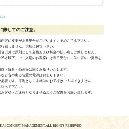
ジへ
に際してのご注意。
演内容に変更がある場合がございます。予めご了承下さい。
発行致しません。大切に保管下さい。
場合以外は原則として交換および料金の払い戻しは致しません。
は25才以下）でご入場のお客様には当日受付にて学生証のご提示を
撮影・録音・録画等は固くお断りいたします。
ムなど音の出る装置の電源はお切り下さい。
が必要です。原則として未就学のお子様はご入場できません。
に従って下さい。
のお客様へご迷惑となりませぬようご配慮をお願い致します。
OKAI CONCERT MANAGEMENT,ALL RIGHTS RESERVED.