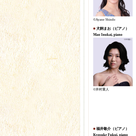
©︎Ayane Shindo
■
犬飼まお（ピアノ）
Mao Inukai, piano
©︎井村重人
■
福井敬介（ピアノ）
Kyosuke Fukui, piano