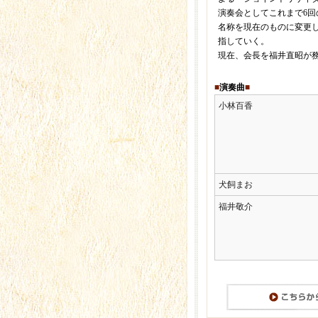
演奏会としてこれまで6回
名称を現在のものに変更
指していく。
現在、会長を福井直昭が
■
演奏曲
■
小林百香
犬飼まお
福井敬介