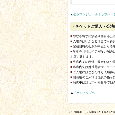
▲
公演スケジュールトップペー
チケットご購入・公演
■
やむを得ず出演者や曲目等公
■
入場券はいかなる場合でも再
■
記載日時の公演が中止となる
■
学生券（特に指定がない場合
お願い致します。
■
客席内での喫煙・飲食および
■
客席内では携帯電話やアラー
■
ご入場にはどなた様も入場券
■
開演後のご入場は係員の指示
■
演奏中は話し声や物音等で他
▲
ページトップへ
COPYRIGHT (C) SHIN ENSOKA KY