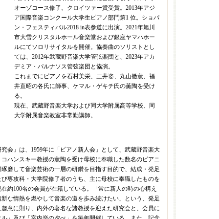
オーゾコース修了。クロイツァー賞受賞。2013年アジ
ア国際音楽コンクール大学生ピアノ部門第1 位。ショパ
ン・フェスティバル2018 in表参道に出演。2021年旭川
市大雪クリスタルホール音楽堂および銀座ヤマハホー
ルにてソロリサイタルを開催。協奏曲のソリストとし
ては、2012年武蔵野音楽大学管弦楽団と、2023年アカ
デミア・パルナソス管弦楽団と協演。
これまでにピアノを石村美栄、三井姿、丸山徹薫、福
井直昭の各氏に師事、ケマル・ゲキチ氏の薫陶を受け
る。
現在、武蔵野音楽大学および同大学附属高等学校、同
大学附属音楽教室非常勤講師。
究会」は、1959年に「ピアノ新人会」として、武蔵野音楽大
・コハンスキー教授の薫陶を受け母校に奉職した数名のピアニ
磋琢磨して音楽芸術の一層の研鑽を目指す目的で、結成・発足
及び専攻科・大学院修了者のうち、主に母校に奉職したものを
在約100名の会員が在籍している。「常に新人の時の心構え
清新な情熱を燃やして音楽の道を歩み続けたい」という、発足
た趣意に則り、内外の著名な諸教授を迎えた研究会と、会員に
タル」及び「室内楽の夕べ」を毎年開催している。また、記念