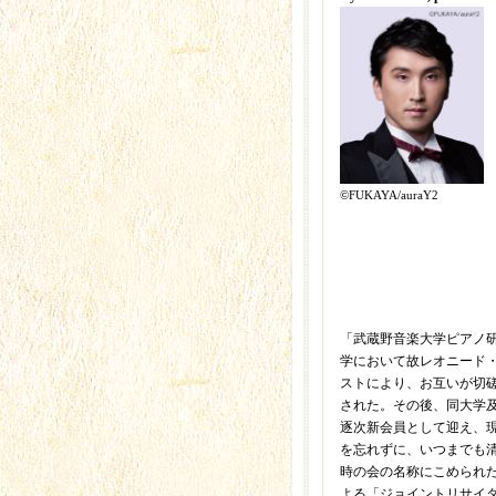
©︎FUKAYA/auraY2
「武蔵野音楽大学ピアノ研
学において故レオニード
ストにより、お互いが切
された。その後、同大学
逐次新会員として迎え、現
を忘れずに、いつまでも
時の会の名称にこめられ
よる「ジョイントリサイ