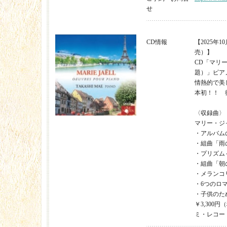
せ
CD情報
【2025年1
売）】
CD「マリ
題）」ピア
情熱的で美
本初！！ 
〈収録曲〉
マリー・ジ
・アルバム
・組曲「雨
・プリズム～
・組曲「朝
・メランコ
・6つのロ
・子供のた
￥3,300
ミ・レコードC