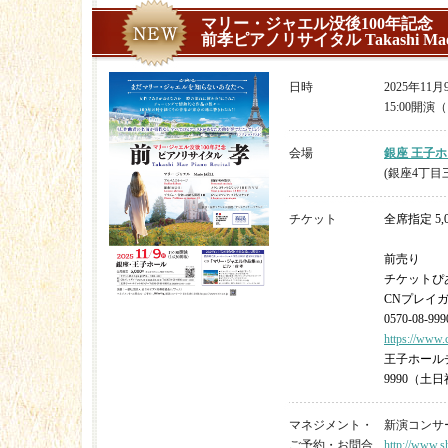
マリー・ジャエル没後100年記念
前孝ピアノリサイタル Takashi Mae Pi
日時
2025年11
15:00開演（
会場
銀座 王子
(銀座4丁目三越
チケット
全席指定 5,
前売り
チケットぴあ
CNプレイ
0570-08-999
https://www.
王子ホールチ
9990（土日祝
マネジメント・
新演コンサート 
ご予約・お問合
http://www.sh