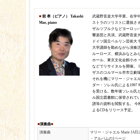
■
前 孝（ピアノ） Takashi
武蔵野音楽大学卒業。在学
Mae, piano
ストラのソリストに選抜さ 
ザルツブルクなどヨーロッパ
響楽団と共演。武蔵野音楽
ドイツ国立ベルリン芸術大 
大学講師を勤めながら演奏
ルーローズ、横浜みなとみ
ホール、東京文化会館小ホ 
などでリサイタルを開催。 1
ザスのコルマール市市立劇
それを機にマリー・ジャエ
ダー・ソレル氏による1997
を受ける。数年後ソレル氏
ル国立図書館に保管されて
譜等の資料を閲覧する。 今
よるCDをリリース予定。
■
演奏曲
■
演奏曲
マリー・ジャエル Marie JAËLL
・アルバムの1ページ