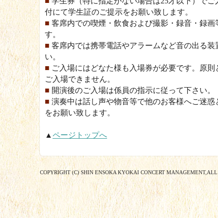
■
学生券（特に指定がない場合は25才以下）でご
付にて学生証のご提示をお願い致します。
■
客席内での喫煙・飲食および撮影・録音・録画
す。
■
客席内では携帯電話やアラームなど音の出る装
い。
■
ご入場にはどなた様も入場券が必要です。原則
ご入場できません。
■
開演後のご入場は係員の指示に従って下さい。
■
演奏中は話し声や物音等で他のお客様へご迷惑
をお願い致します。
▲
ページトップへ
COPYRIGHT (C) SHIN ENSOKA KYOKAI CONCERT MANAGEMENT,ALL 