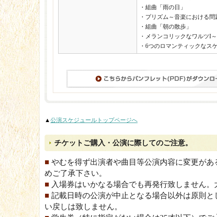
・組曲「雨の日」
・プリズム～音楽における問題I
・組曲「朝の散歩」
・メランコリックなワルツI～
・6つのロマンティックなス
▲
公演スケジュールトップページへ
チケットご購入・公演に際してのご注意。
■
やむを得ず出演者や曲目等公演内容に変更があ
めご了承下さい。
■
入場券はいかなる場合でも再発行致しません。
■
記載日時の公演が中止となる場合以外は原則と
い戻しは致しません。