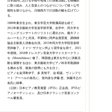
日本国内における学校や地域での演奏活動にも積極的
に取り組み、人と音楽とのつながりについて様々な可
能性を探りながら、日独両方での活動の幅を広げてい
る。
1989年東京生まれ。東京学芸大学附属高校を経て、
2012年東京藝術大学音楽学部卒業。在学中、同大学モ
ーニングコンサートのソリストに選出され、藝大フィ
ルハーモニアと共演。卒業時に同声会賞受賞、調律師
協会主催新人演奏会出演。2015年同大学大学院音楽研
究科修了。ドイツ･ザクセン州より奨学金を得て、2015
年渡独。2018年ドレスデン音楽大学マイスタークラッ
セ（Meisterklasse）修了。帰国後は東京を中心に演奏活
動を展開するほか、東京藝術大学ピアノ科非常勤講師
を務める等、後進の指導にも力を注ぐ。
ピアノを金澤希伊子、多 美智子、迫 昭嘉、ヴィンフリ
ート･アーペルの各氏に、室内楽を伊藤 恵、加藤洋之の
各氏に師事。
（公財）日本ピアノ教育連盟（JPTA）正会員。JPTAピ
アノオーディション、及び日本クラシック音楽コンク
ール審査員。