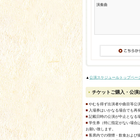
演奏曲
▲
公演スケジュールトップペー
チケットご購入・公演
■
やむを得ず出演者や曲目等公
■
入場券はいかなる場合でも再
■
記載日時の公演が中止となる
■
学生券（特に指定がない場合
お願い致します。
■
客席内での喫煙・飲食および