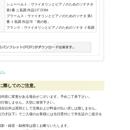
シューベルト：ヴァイオリンとピアノのためのソナチネ
第1番 ニ長調 作品137 D384
ブラームス：ヴァイオリンとピアノのためのソナタ 第1
番 ト長調 作品78 「雨の歌」
フランク：ヴァイオリンとピアノのためのソナタ イ長調
ジへ
に際してのご注意。
演内容に変更がある場合がございます。予めご了承下さい。
発行致しません。大切に保管下さい。
場合以外は原則として交換および料金の払い戻しは致しません。
は25才以下）でご入場のお客様には当日受付にて学生証のご提示を
撮影・録音・録画等は固くお断りいたします。