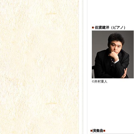
■
佐渡建洋（ピアノ）
©井村重人
■
演奏曲
■