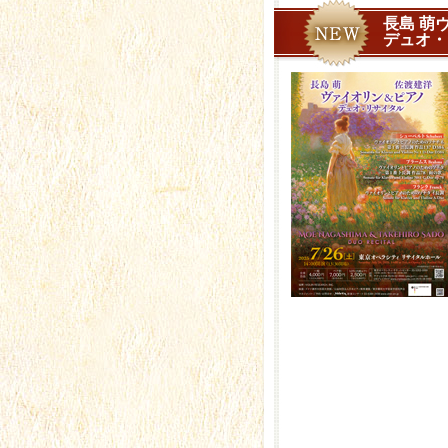
長島 萌
デュオ・