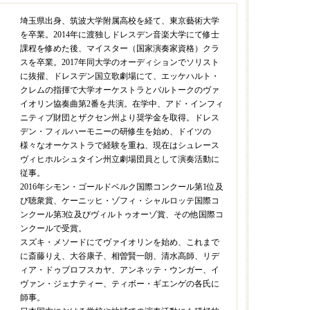
）
埼玉県出身、筑波大学附属高校を経て、東京藝術大学
を卒業。2014年に渡独しドレスデン音楽大学にて修士
課程を修めた後、マイスター（国家演奏家資格）クラ
スを卒業。2017年同大学のオーディションでソリスト
に抜擢、ドレスデン国立歌劇場にて、エッケハルト・
クレムの指揮で大学オーケストラとバルトークのヴァ
イオリン協奏曲第2番を共演。在学中、アド・インフィ
ニティブ財団とザクセン州より奨学金を取得。ドレス
デン・フィルハーモニーの研修生を始め、ドイツの
様々なオーケストラで経験を重ね、現在はシュレース
ヴィヒホルシュタイン州立劇場団員として演奏活動に
従事。
2016年シモン・ゴールドベルク国際コンクール第1位及
び聴衆賞、ケーニッヒ・ゾフィ・シャルロッテ国際コ
ンクール第3位及びヴィルトゥオーゾ賞、その他国際コ
ンクールで受賞。
スズキ・メソードにてヴァイオリンを始め、これまで
に斎藤りえ、大谷康子、相曽賢一朗、清水高師、リデ
ィア・ドゥブロフスカヤ、アンネッテ・ウンガー、イ
ヴァン・ジェナティー、ティボー・ギエンゲの各氏に
師事。