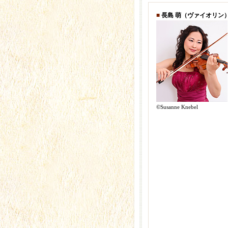
■
長島 萌（ヴァイオリン
©Susanne Knebel