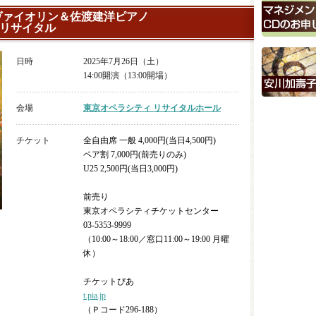
ヴァイオリン＆佐渡建洋ピアノ
リサイタル
日時
2025年7月26日（土）
14:00開演（13:00開場）
会場
東京オペラシティ リサイタルホール
チケット
全自由席 一般 4,000円(当日4,500円)
ペア割 7,000円(前売りのみ)
U25 2,500円(当日3,000円)
前売り
東京オペラシティチケットセンター
03-5353-9999
（10:00～18:00／窓口11:00～19:00 月曜
休）
チケットぴあ
t.pia.jp
（Ｐコード296-188）