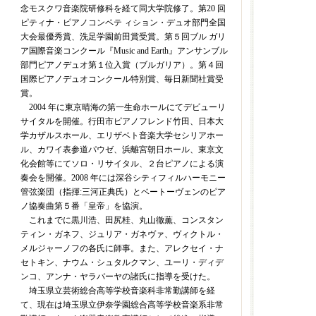
念モスクワ音楽院研修科を経て同大学院修了。第20 回
ピティナ・ピアノコンペテ ィション・デュオ部門全国
大会最優秀賞、洗足学園前田賞受賞。第５回ブル ガリ
ア国際音楽コンクール『Music and Earth』アンサンブル
部門ピアノデュオ第１位入賞（ブルガリア）。第４回
国際ピアノデュオコンクール特別賞、毎日新聞社賞受
賞。
2004 年に東京晴海の第一生命ホールにてデビューリ
サイタルを開催。行田市ピアノフレンド竹田、日本大
学カザルスホール、エリザベト音楽大学セシリアホー
ル、カワイ表参道パウゼ、浜離宮朝日ホール、東京文
化会館等にてソロ・リサイタル、２台ピアノによる演
奏会を開催。2008 年には深谷シティフィルハーモニー
管弦楽団（指揮:三河正典氏）とベートーヴェンのピア
ノ協奏曲第５番「皇帝」を協演。
これまでに黒川浩、田尻桂、丸山徹薫、コンスタン
ティン・ガネフ、ジュリア・ガネヴァ、ヴィクトル・
メルジャーノフの各氏に師事。また、アレクセイ・ナ
セトキン、ナウム・シュタルクマン、ユーリ・ディデ
ンコ、アンナ・ヤラバーヤの諸氏に指導を受けた。
埼玉県立芸術総合高等学校音楽科非常勤講師を経
て、現在は埼玉県立伊奈学園総合高等学校音楽系非常