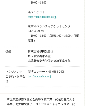
（10:00～18:00）
楽天チケット
https://ticket.rakuten.co.jp
東京オペラシティチケットセンター
03-5353-9999
（10:00～18:00／店頭11:00～19:00／月曜
定休）
後援
株式会社谷田楽器店
埼玉新演奏家連盟
武蔵野音楽大学同窓会埼玉県支部
マネジメント・
新演コンサート 03-6384-2498
ご予約・お問合
http://www.shin-en.jp
せ
埼玉県立伊奈学園総合高等学校卒業、武蔵野音楽大学
卒業、同大学院修了。ロシア国立チャイコフスキー記