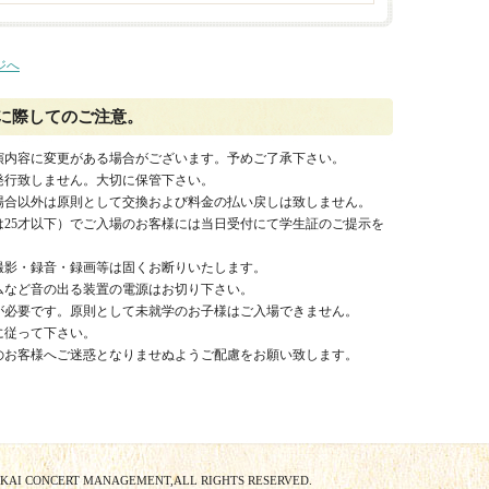
ジへ
に際してのご注意。
演内容に変更がある場合がございます。予めご了承下さい。
発行致しません。大切に保管下さい。
場合以外は原則として交換および料金の払い戻しは致しません。
は25才以下）でご入場のお客様には当日受付にて学生証のご提示を
撮影・録音・録画等は固くお断りいたします。
ムなど音の出る装置の電源はお切り下さい。
が必要です。原則として未就学のお子様はご入場できません。
に従って下さい。
のお客様へご迷惑となりませぬようご配慮をお願い致します。
OKAI CONCERT MANAGEMENT,ALL RIGHTS RESERVED.