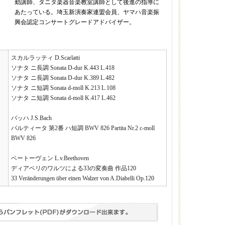
勤講師、タニタ楽器音楽教室講師として後進の指導に
あたっている。埼玉新演奏家連盟会員、ヤマハ音楽振
興会認定コンサートグレードアドバイザー。
スカルラッティ D.Scarlatti
ソナタ ニ長調 Sonata D-dur K.443 L.418
ソナタ ニ長調 Sonata D-dur K.389 L.482
ソナタ ニ短調 Sonata d-moll K.213 L.108
ソナタ ニ短調 Sonata d-moll K.417 L.462
バッハ J.S.Bach
パルティータ 第2番 ハ短調 BWV 826 Partita Nr.2 c-moll
BWV 826
ベートーヴェン L.v.Beethoven
ディアベリのワルツによる33の変奏曲 作品120
33 Veränderungen über einen Walzer von A.Diabelli Op.120