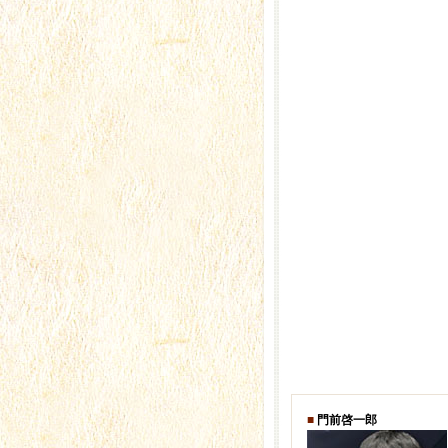
■
門前啓一郎