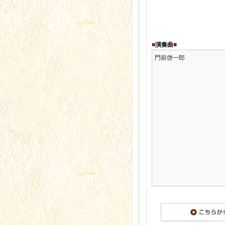
■
演奏曲
■
門前啓一郎