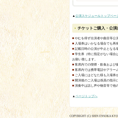
▲
公演スケジュールトップペー
チケットご購入・公演
■
やむを得ず出演者や曲目等公
■
入場券はいかなる場合でも再
■
記載日時の公演が中止となる
■
学生券（特に指定がない場合
お願い致します。
■
客席内での喫煙・飲食および
■
客席内では携帯電話やアラー
■
ご入場にはどなた様も入場券
■
開演後のご入場は係員の指示
■
演奏中は話し声や物音等で他
▲
ページトップへ
COPYRIGHT (C) SHIN ENSOKA KY