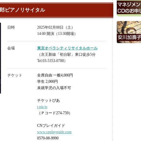
郎ピアノリサイタル
日時
2025年02月08日（土）
14:00 開演（13:30開場）
会場
東京オペラシティリサイタルホール
（京王新線「初台駅」東口徒歩5分
Tel.03-5353-0788）
チケット
全席自由 一般4,000円
学生 2,000円
未就学児の入場不可
チケットぴあ
t.pia.jp
（Ｐコード274-759）
CNプレイガイド
www.cnplayguide.com
0570-08-9990