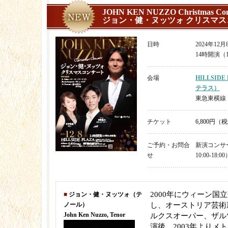
JOHN KEN NUZZO Christmas Con
ジョン・健・ヌッツォ クリスマス
日時
2024年12
14時開演（
会場
HILLSI
テラス）
東急東横線
チケット
6,800円（
ご予約・お問合
新演コンサート
せ
10:00-18:0
2000年にウィーン国
■
ジョン・健・ヌッツォ（テ
ノール）
し、オーストリア芸術
John Ken Nuzzo, Tenor
ルクスオーパー、ザル
演後、2003年よりメ