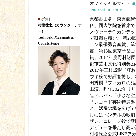
オフィシャルサイト
ht
tenorissimo.com/
京都市出身。東京藝術
■
ゲスト
村松稔之（カウンターテナ
科、同大学院を首席で
ー）
ノヴァーラG.カンテ
Toshiyuki Muramatsu,
で研鑽を積む。 第20
Countertenor
ョン最優秀音楽賞、第
賞、第13回東京音楽
賞。2017年度野村財団
都市芸術文化特別奨励
2017年三枝成彰『狂
ウキ役で好評を博し、2
田秀樹『フィガロの結
出演。昨年2022年リ
品アルバム「小さな空
「レコード芸術特選盤
ど、活躍の場を広げてい
月にはヘンデルの歌劇
ザレ』ニレーノ役で新
デビューを果たし高い
村松稔之公式LINEアカ