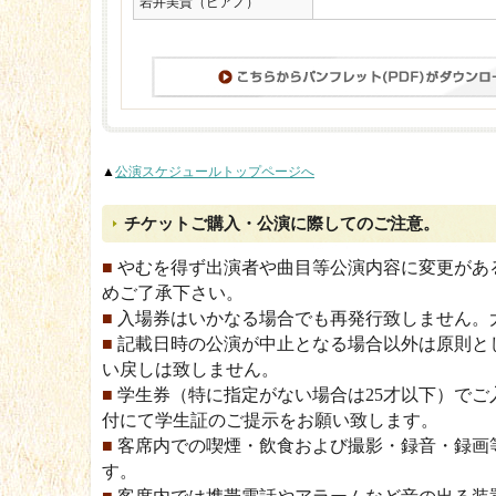
岩井美貴（ピアノ）
▲
公演スケジュールトップページへ
チケットご購入・公演に際してのご注意。
■
やむを得ず出演者や曲目等公演内容に変更があ
めご了承下さい。
■
入場券はいかなる場合でも再発行致しません。
■
記載日時の公演が中止となる場合以外は原則と
い戻しは致しません。
■
学生券（特に指定がない場合は25才以下）でご
付にて学生証のご提示をお願い致します。
■
客席内での喫煙・飲食および撮影・録音・録画
す。