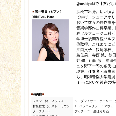
@toshiyukiで【友だ
浜松市出身。幼い頃よ
■
岩井美貴（ピアノ）
Miki Iwai, Piano
て学び、ジュニアオリ
おいて数々の自作曲を
音楽学部作曲科卒業、
程ソルフェージュ科ピ
学博士後期課程ソルフ
位取得。これまでにピ
江口文子、飯尾孝枝、
島佳男、寺西 誠、鶴
井 學、山田 泉、浦
ュを野平一郎の各氏に
現在、伴奏者・編曲者
ら、昭和音楽大学附属
ミーにおいて後進の指
■
演奏曲
■
ジョン・健・ヌッツォ
A.アダン：オー・ホーリー・
村松稔之（ゲスト・カウン
J.S.バッハ＝グノー：アヴェ
ターテナー）
プッチーニ：星は光りぬ