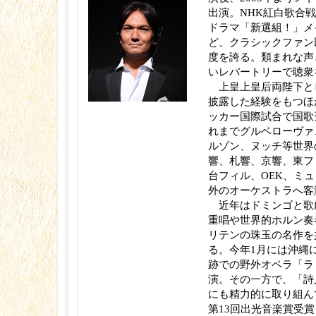
出演。NHK紅白歌合戦
ドラマ「新選組！」メ
ど、クラシックファン
度を誇る。類まれな声
いレパートリーで聴衆
上皇上皇后両陛下と
披露した経験をもつほか
ッカー国際試合で国歌
れまでグルベローヴァ
ルゾン、ヌッチ等世界
響、札響、京響、東フ
台フィル、OEK、ミ
外のオーケストラへ客
近年はドミンゴと歌
重唱や世界的ホルン奏
リテンの珠玉の名作を
る。今年1月には沖縄
跡での野外オペラ「ラ
演。その一方で、「詩
にも精力的に取り組ん
第13回出光音楽賞受賞