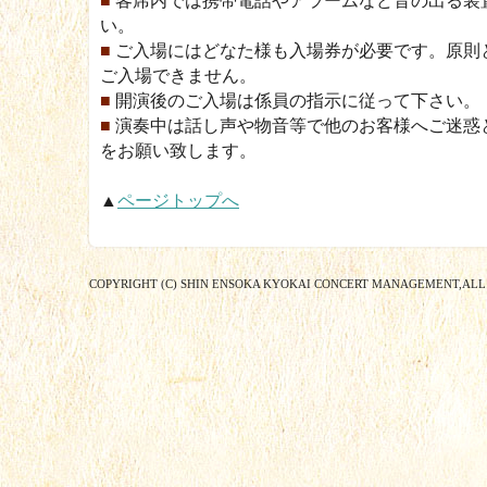
■
客席内では携帯電話やアラームなど音の出る装
い。
■
ご入場にはどなた様も入場券が必要です。原則
ご入場できません。
■
開演後のご入場は係員の指示に従って下さい。
■
演奏中は話し声や物音等で他のお客様へご迷惑
をお願い致します。
▲
ページトップへ
COPYRIGHT (C) SHIN ENSOKA KYOKAI CONCERT MANAGEMENT,ALL 