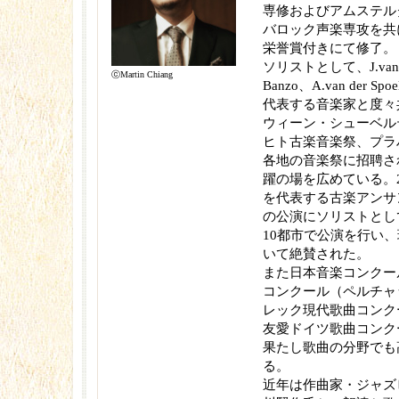
専修およびアムステル
バロック声楽専攻を共
栄誉賞付きにて修了。
ソリストとして、J.van Ve
ⓒMartin Chiang
Banzo、A.van der Sp
代表する音楽家と度々
ウィーン・シューベル
ヒト古楽音楽祭、プラ
各地の音楽祭に招聘さ
躍の場を広めている。2
を代表する古楽アンサンブルA
の公演にソリストとし
10都市で公演を行い
いて絶賛された。
また日本音楽コンクー
コンクール（ペルチャ
レック現代歌曲コンク
友愛ドイツ歌曲コンク
果たし歌曲の分野でも
る。
近年は作曲家・ジャズ