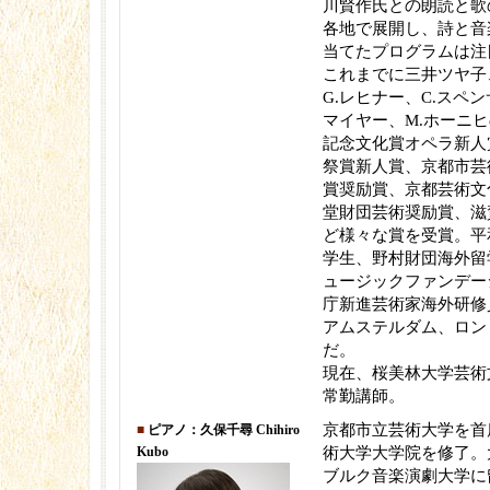
川賢作氏との朗読と歌
各地で展開し、詩と音
当てたプログラムは注
これまでに三井ツヤ子
G.レヒナー、C.スペン
マイヤー、M.ホーニヒ
記念文化賞オペラ新人
祭賞新人賞、京都市芸
賞奨励賞、京都芸術文
堂財団芸術奨励賞、滋
ど様々な賞を受賞。平
学生、野村財団海外留
ュージックファンデー
庁新進芸術家海外研修
アムステルダム、ロン
だ。
現在、桜美林大学芸術
常勤講師。
京都市立芸術大学を首
■
ピアノ：久保千尋 Chihiro
Kubo
術大学大学院を修了。
ブルク音楽演劇大学に