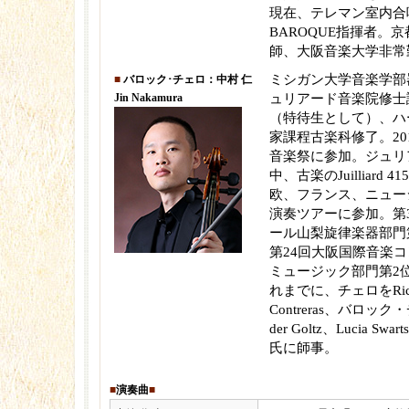
現在、テレマン室内合唱
BAROQUE指揮者。
師、大阪音楽大学非常
ミシガン大学音楽学部
■
バロック･チェロ：中村 仁
Jin Nakamura
ュリアード音楽院修士
（特待生として）、ハ
家課程古楽科修了。201
音楽祭に参加。ジュリ
中、古楽のJuilliard 41
欧、フランス、ニュー
演奏ツアーに参加。第
ール山梨旋律楽器部門
第24回大阪国際音楽
ミュージック部門第2
れまでに、チェロをRichar
Contreras、バロック・チ
der Goltz、Lucia Swar
氏に師事。
■
演奏曲
■