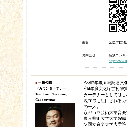
主催
公益財団法
お問合せ
新演コンサート 
http://www.sh
令和2年度五島記念文
■
中嶋俊晴
（カウンターテナー）
和4年度文化庁芸術祭
Toshiharu Nakajima,
ターテナーとしてはじ
Countertenor
現在最も注目されるカ
の一人。
京都市立芸術大学音楽
東京藝術大学大学院修
ン国立音楽大学大学院