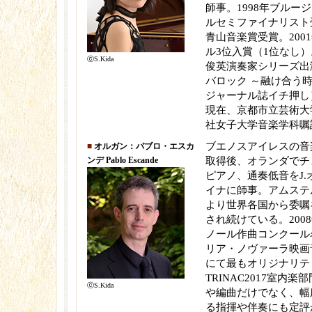
師事。1998年ブルー
ルセミファイナリスト受
青山音楽賞受賞。200
ル3位入賞（1位なし）。
ⓒS.Kida
俊英演奏家シリーズ出演
バロック ～融け合う
ジャーナル誌イチ押し
現在、京都市立芸術大
社女子大学音楽学科嘱
ブエノスアイレスの音
■
オルガン：パブロ・エスカ
ンデ Pablo Escande
取得後、オランダでチ
ピアノ、通奏低音をJ.
イナに師事。アムステ
より世界各国から委嘱
され続けている。200
ノール作曲コンクール名
リア・ノヴァーラ映画
にて最もオリジナリテ
TRINAC2017室内
ⓒS.Kida
や編曲だけでなく、幅
る指揮や伴奏にも定評