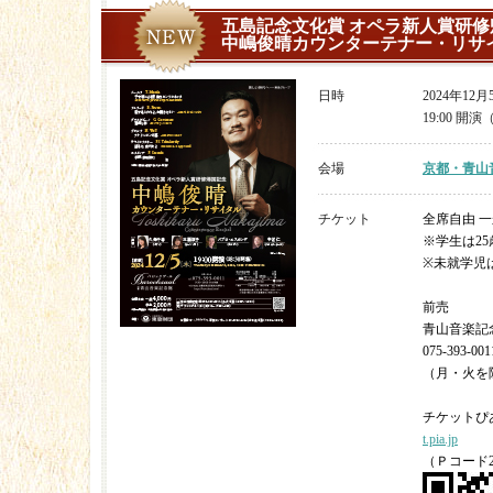
五島記念文化賞 オペラ新人賞研修
中嶋俊晴カウンターテナー・リサ
日時
2024年12
19:00 開演
会場
京都・青山
チケット
全席自由 一般
※学生は25
※未就学児
前売
青山音楽記
075-393-001
（月・火を除く
チケットぴ
t.pia.jp
（Ｐコード28