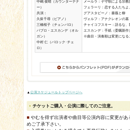
中嶋 俊晴（カウンターテナ
メールラ：子守唄による宗教
ー）
フェラーリ：恋する人たちよ
共演：
グアスタビーノ：薔薇と柳
久保千尋（ピアノ）
ヴォルフ：アナクレオンの墓
三橋桜子（チェンバロ）
チャイコフスキー：語るな、
パブロ・エスカンデ（オル
エスカンデ：手紙（委嘱
ガン）
※曲目・演奏順は変更になる
中村 仁（バロック･チェ
ロ）
▲
公演スケジュールトップページへ
チケットご購入・公演に際してのご注意。
■
やむを得ず出演者や曲目等公演内容に変更があ
めご了承下さい。