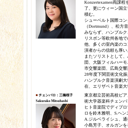
Konzertexamen
了。更にウィーン国立
積む。
シューベルト国際コン
（Dortmund）、松
みならず、ハンブルク
リスボン等欧州各地で
他、多くの室内楽のコ
演者からの信頼も厚い
またソリストとして、
団、大阪フィルハーモ
市交響楽団、広島交響
28年度下関芸術文化
ハンブルク音楽演劇大
在、エリザベト音楽大
東京都立芸術高校ピア
■
チェンバロ：三橋桜子
Sakurako Mitsuhashi
術大学器楽科チェンバ
ヒト音楽院でディプロ
ロを鈴木雅明、S.ヘン
A.ジルベライシュ、
小島芳子、オルガンを