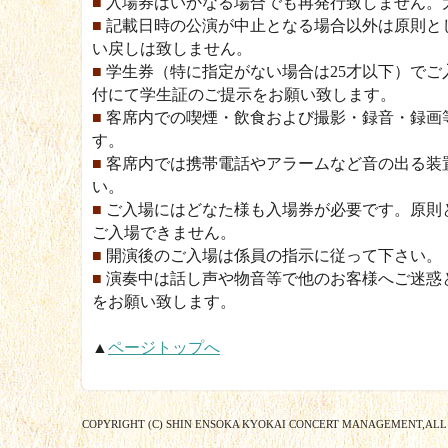
■
入場券はいかなる場合でも再発行致しません。
■
記載日時の公演が中止となる場合以外は原則と
い戻しは致しません。
■
学生券（特に指定がない場合は25才以下）でご
付にて学生証のご提示をお願い致します。
■
客席内での喫煙・飲食および撮影・録音・録画
す。
■
客席内では携帯電話やアラームなど音の出る装
い。
■
ご入場にはどなた様も入場券が必要です。原則
ご入場できません。
■
開演後のご入場は係員の指示に従って下さい。
■
演奏中は話し声や物音等で他のお客様へご迷惑
をお願い致します。
▲
ページトップへ
COPYRIGHT (C) SHIN ENSOKA KYOKAI CONCERT MANAGEMENT,ALL 