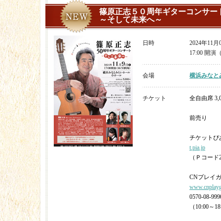
篠原正志５０周年ギターコンサー
～そして未来へ～
日時
2024年11
17:00 開演
会場
横浜みなと
チケット
全自由席 3,
前売り
チケットぴ
t.pia.jp
（Ｐコード28
CNプレイ
www.cnplayg
0570-08-999
（10:00～18