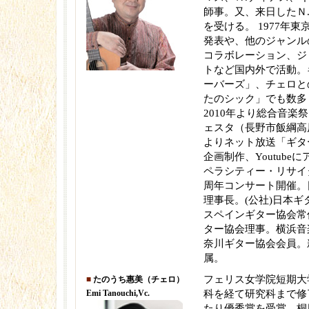
師事。又、来日したＮ
を受ける。 1977年
発表や、他のジャンル
コラボレーション、ジ
トなど国内外で活動。
ーバーズ」、チェロとのデ
たのシック」でも数多
2010年より総合音楽
ェスタ（長野市飯綱高原
よりネット放送「ギタ
企画制作、Youtube
ペラシティー・リサイ
周年コンサート開催。
理事長。(公社)日本
スペインギター協会常
ター協会理事。横浜音
奈川ギター協会会員。
属。
フェリス女学院短期大
■
たのうち惠美（チェロ）
Emi Tanouchi,Vc.
科を経て研究科まで修
たり優秀賞を受賞。桐