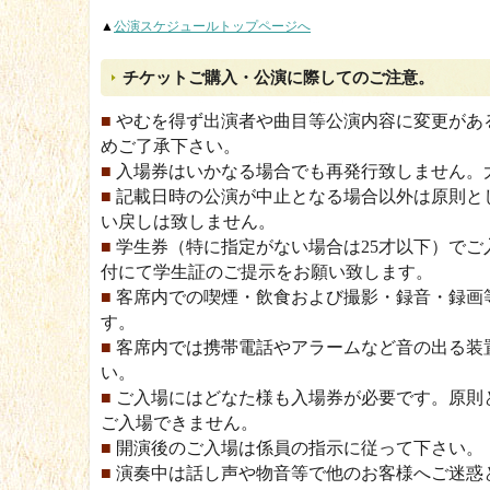
▲
公演スケジュールトップページへ
チケットご購入・公演に際してのご注意。
■
やむを得ず出演者や曲目等公演内容に変更があ
めご了承下さい。
■
入場券はいかなる場合でも再発行致しません。
■
記載日時の公演が中止となる場合以外は原則と
い戻しは致しません。
■
学生券（特に指定がない場合は25才以下）でご
付にて学生証のご提示をお願い致します。
■
客席内での喫煙・飲食および撮影・録音・録画
す。
■
客席内では携帯電話やアラームなど音の出る装
い。
■
ご入場にはどなた様も入場券が必要です。原則
ご入場できません。
■
開演後のご入場は係員の指示に従って下さい。
■
演奏中は話し声や物音等で他のお客様へご迷惑