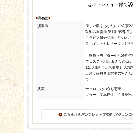
はボランティア部で活
■
演奏曲
■
演奏曲
優しい歌をあなたに／佐藤弘
弦楽六重奏曲 第1番 第2楽章／
アラビア風奇想曲／F.タレガ
スペイン・セレナータ／J.マ
【篠原正志ギター生活50周年
フェスティバル みんなのコ
12:10開演（11:40開場） 入
出演：篠原音楽教室の皆さん
で
共演
チェロ：たのうち惠美
ギター：岡本拓也 赤井香琳