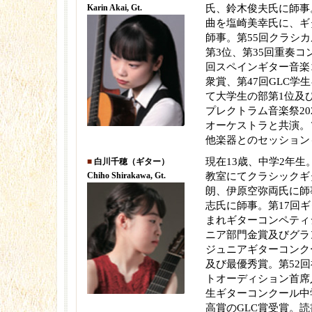
Karin Akai, Gt.
氏、鈴木俊夫氏に師事
曲を塩崎美幸氏に、ギ
師事。第55回クラシ
第3位、第35回重奏コ
回スペインギター音楽
衆賞、第47回GLC学
て大学生の部第1位及
プレクトラム音楽祭20
オーケストラと共演。
他楽器とのセッション
現在13歳、中学2年生
■
白川千穂（ギター）
Chiho Shirakawa, Gt.
教室にてクラシックギ
朗、伊原空弥両氏に師
志氏に師事。第17回
まれギターコンペティ
ニア部門金賞及びグラ
ジュニアギターコンク
及び最優秀賞。第52
トオーディション首席入
生ギターコンクール中
高賞のGLC賞受賞。