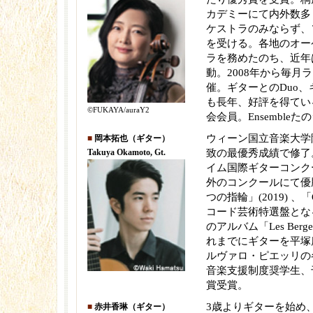
カデミーにて内外数多
ケストラのみならず、
を受ける。各地のオー
ラを務めたのち、近年
動。2008年から毎月
催。ギターとのDuo、ギ
も長年、好評を得てい
©︎FUKAYA/auraY2
会会員。Ensemble
ウィーン国立音楽大学
■
岡本拓也（ギター）
Takuya Okamoto, Gt.
致の最優秀成績で修了
イム国際ギターコンク
外のコンクールにて優
つの指輪」(2019) 、「
コード芸術特選盤となる
のアルバム「Les Berg
れまでにギターを平塚
ルヴァロ・ピエッリの
音楽支援制度奨学生、
賞受賞。
3歳よりギターを始め
■
赤井香琳（ギター）