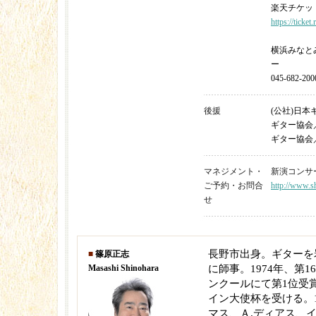
楽天チケッ
https://ticket
横浜みなと
ー
045-682-200
後援
(公社)日
ギター協会
ギター協会
マネジメント・
新演コンサート 
ご予約・お問合
http://www.sh
せ
長野市出身。ギターを
■
篠原正志
Masashi Shinohara
に師事。1974年、第
ンクールにて第1位受
イン大使杯を受ける。1
マス、Ａ.ディアス、