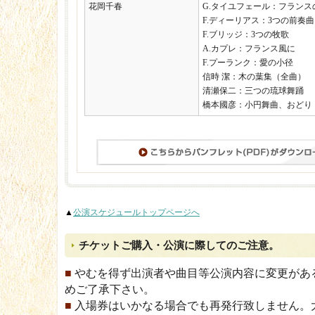
花岡千春
G.タイユフェール：フランス
F.ディーリアス：3つの前奏曲
F.ブリッジ：3つの牧歌
A.カプレ：フランス風に
F.プーランク：愛の小径
信時 潔：木の葉集（全曲）
清瀬保二：三つの琉球舞踊
橋本國彦：小円舞曲、おどり
▲
公演スケジュールトップページへ
チケットご購入・公演に際してのご注意。
■
やむを得ず出演者や曲目等公演内容に変更があ
めご了承下さい。
■
入場券はいかなる場合でも再発行致しません。