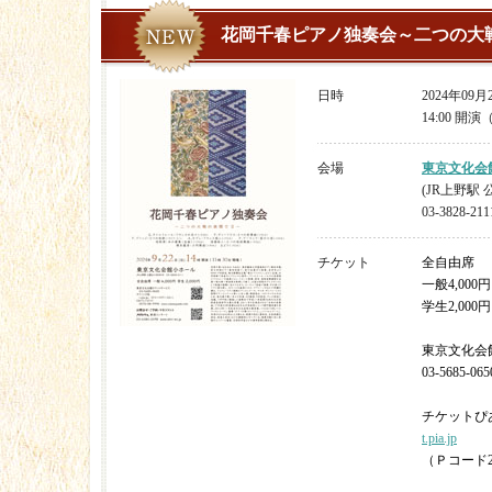
花岡千春ピアノ独奏会～二つの大戦
日時
2024年09
14:00 開演
会場
東京文化会
(JR上野駅 
03-3828-211
チケット
全自由席
一般4,000円
学生2,000円
東京文化会
03-5685-065
チケットぴ
t.pia.jp
（Ｐコード27