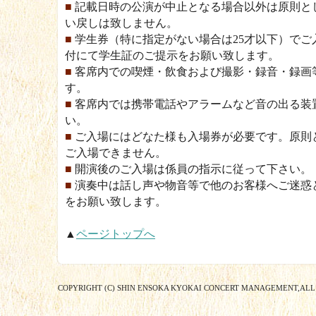
■
記載日時の公演が中止となる場合以外は原則と
い戻しは致しません。
■
学生券（特に指定がない場合は25才以下）でご
付にて学生証のご提示をお願い致します。
■
客席内での喫煙・飲食および撮影・録音・録画
す。
■
客席内では携帯電話やアラームなど音の出る装
い。
■
ご入場にはどなた様も入場券が必要です。原則
ご入場できません。
■
開演後のご入場は係員の指示に従って下さい。
■
演奏中は話し声や物音等で他のお客様へご迷惑
をお願い致します。
▲
ページトップへ
COPYRIGHT (C) SHIN ENSOKA KYOKAI CONCERT MANAGEMENT,ALL 