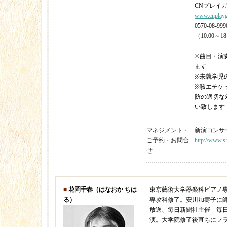
CNプレイ
www.cnplayg
0570-08-999
（10:00～18
※曲目・演
ます
※未就学児
※咳エチケ
防の適切な
い致します
マネジメント・
新演コンサート 
ご予約・お問合
http://www.sh
せ
■
花岡千春（はなおか ちは
東京藝術大学器楽科ピアノ
る）
専攻科修了。安川加壽子に師
放送、毎日新聞社主催「毎
演。大学院修了後直ちにフ