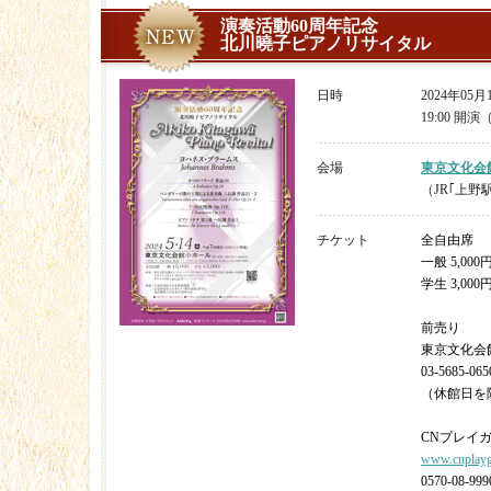
演奏活動60周年記念
北川曉子ピアノリサイタル
日時
2024年05
19:00 開演
会場
東京文化会
（JR｢上
チケット
全自由席
一般 5,000
学生 3,000
前売り
東京文化会
03-5685-065
（休館日を除く
CNプレイ
www.cnplayg
0570-08-999