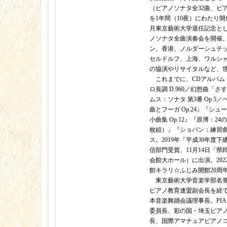
（ピアノソナタ全32曲、ピ
を1年間（10夜）にわたり開催。
月東京藝術大学退任記念と
ノソナタ全曲演奏会を開催
ン、香港、ノルダーシュテ
セルドルフ、上海、ワルシ
の協演やリサイタルなど、
これまでに、CDアルバム
ロ長調 D.960／幻想曲「さ
ムス：ソナタ 第3番 Op.
曲とフーガ Op.24』『シュー
小曲集 Op.12』『原博：2
枚組）』『ショパン：練習曲集 O
ス。2019年「平成30年度
信部門受賞、11月14日「
会館大ホール）に出演。202
館キラリ☆ふじみ開館20周
東京藝術大学音楽学部名誉
ピアノ教育連盟副会長を経
本音楽舞踊会議理事長。PI
委員長、彩の国・埼玉ピア
長、国際アマチュアピアノ