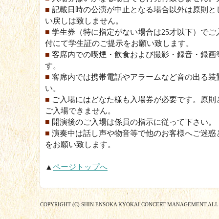
■
記載日時の公演が中止となる場合以外は原則と
い戻しは致しません。
■
学生券（特に指定がない場合は25才以下）でご
付にて学生証のご提示をお願い致します。
■
客席内での喫煙・飲食および撮影・録音・録画
す。
■
客席内では携帯電話やアラームなど音の出る装
い。
■
ご入場にはどなた様も入場券が必要です。原則
ご入場できません。
■
開演後のご入場は係員の指示に従って下さい。
■
演奏中は話し声や物音等で他のお客様へご迷惑
をお願い致します。
▲
ページトップへ
COPYRIGHT (C) SHIN ENSOKA KYOKAI CONCERT MANAGEMENT,ALL 