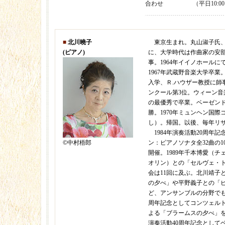
合わせ
（平日10:00
■
北川曉子
東京生まれ。丸山淑子氏、
(ピアノ)
に、大学時代は作曲家の安
事。1964年イイノホールに
1967年武蔵野音楽大学卒
入学、Ｒ.ハウザー教授に師事
ンクール第3位。ウィーン音
の最優秀で卒業。ベーゼン
勝。1970年ミュンヘン国際
し）。帰国。以後、毎年リ
1984年演奏活動20周年
©︎中村梧郎
ン：ピアノソナタ全32曲の1
開催。1989年千本博愛（
オリン）との「セルヴェ・
会は11回に及ぶ。北川靖子
の夕べ」や平野義子との「
ど、アンサンブルの分野でも活
周年記念としてコンツェル
よる「ブラームスの夕べ」を5
演奏活動40周年記念として