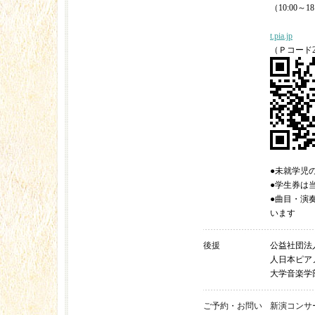
（10:00～18
t.pia.jp
（Ｐコード25
●未就学児
●学生券は
●曲目・演
います
後援
公益社団法
人日本ピア
大学音楽学
ご予約・お問い
新演コンサート 