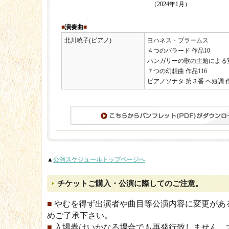
（2024年1月）
■
演奏曲
■
北川曉子(ピアノ)
ヨハネス・ブラームス
４つのバラード 作品10
ハンガリーの歌の主題による変奏
７つの幻想曲 作品116
ピアノソナタ 第３番 ヘ短調 
▲
公演スケジュールトップページへ
チケットご購入・公演に際してのご注意。
■
やむを得ず出演者や曲目等公演内容に変更があ
めご了承下さい。
■
入場券はいかなる場合でも再発行致しません。