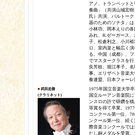
アノ、トランペットと
奏曲」（共演山城宏樹
氏）共演、バルトーク
器のためのソナタ」は
小林功、岡本えりの各
みれ、R.ゼーガース
子、松倉利之、小川裕
ロ、室内楽と幅広く演
る。中国（成都）、フ
でマスタークラスを行
良芳枝、堀江孝子、名
事。エリザベト音楽大
奏連盟、日本フォーレ
1975年国立音楽大学
■
武田忠善
(クラリネット)
国立ルーアン音楽院に
ンスロの許で研鑽を積
等賞を得て卒業。197
コンクール第一位、78
ンクール第一位、続く
際音楽コンクールでは
たし銅メダルを受賞。