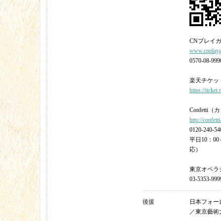
CNプレイ
www.cnplayg
0570-08-999
楽天チケッ
https://ticket
Confett
http://confet
0120-2
平日10：0
応）
東京オペラ
03-5353-
後援
日本フォー
／東京藝術