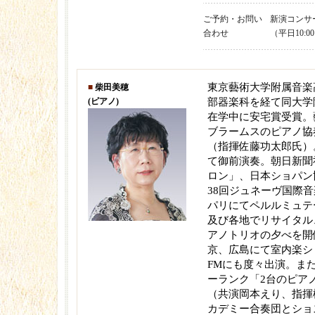
ご予約・お問い
新演コンサート 
合わせ
（平日10:00
東京藝術大学附属音楽
■
柴田美穂
(ピアノ)
部器楽科を経て同大学
在学中に安宅賞受賞。
ブラームスのピアノ協
（指揮佐藤功太郎氏）
て御前演奏。朝日新聞
ロン」、日本ショパン
38回ジュネーヴ国際
パリにてペルルミュテ
及び各地でリサイタル
アノトリオの夕べを開催
京、広島にて室内楽シ
FMにも度々出演。ま
ーランク「2台のピア
（共演岡本えり、指揮
カデミー合奏団とショ