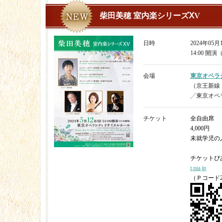
柴田美穂 室内楽シリーズⅩV
日時
2024年05
14:00 開演
会場
東京オペラ
（京王新線
╱東京オペ
チケット
全自由席
4,000円
未就学児の
チケットぴ
t.pia.jp
（Ｐコード26