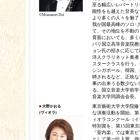
至る幅広いレパートリ
能性をも越えた甘美な
©︎Msasanori Doi
より多くの人々を魅了
我が国最高峰のソロ･
て、その地位を不動の
育面においても、多く
パリ国立高等音楽院教
ョン氏の招きに応じて
洋人クラリネット奏者
スタークラスを行う。
シンガポール、韓国、
聘されるなど、正統な
事の出来うる数少ない
る。国立音楽大学前学
音楽大学同調会会長。
東京藝術大学大学院修
■
大野かおる
(ヴィオラ)
な演奏活動を開始。第
ィオラコンクール（イ
特別賞を、第15回東
「室内楽」では東京ピ
として第一位入賞、併