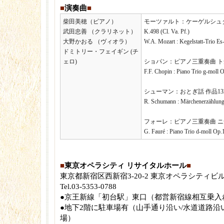
■
演奏曲
■
柴田美穂（ピアノ）
モーツァルト：ケーゲルシュ
武田忠善 （クラリネット）
K.498 (Cl. Va. Pf.)
大野かおる （ヴィオラ）
W.A. Mozart : Kegelstatt-Trio Es
ドミトリー・フェイギン (チ
ェロ)
ショパン：ピアノ三重奏曲 ト短調 作品
F.F. Chopin : Piano Trio g-moll 
シューマン：おとぎ話 作品132 (Cl
R. Schumann : Märchenerzählun
フォーレ：ピアノ三重奏曲 ニ短調 作品
G. Fauré : Piano Trio d-moll Op.
■
東京オペラシティ リサイタルホール
■
東京都新宿区西新宿3-20-2 東京オペラシティビ
Tel.03-5353-0788
●京王新線「初台駅」東口（都営新宿線相互乗入
●地下2階に駐車場有（山手通り沿い/水道道路沿
場）