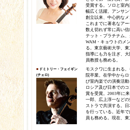
受賞する。ソロと室内
幅広く活躍。アンサン
創立以来、中心的なメ
これまでに著名なアー
数え切れず常に高い信
テット・プラチナム、
WAM・キョウトのメ
る。東京藝術大学、東
指導にも力を注ぎ、大
員教授も務める。
モスクワに生まれる。
■
ドミトリー・フェイギン
(チェロ)
院卒業。在学中からロ
び室内楽での演奏活動
ロシア及び日本でのコ
賞を受賞。2003年に
一郎、広上淳一などの
ストラで共演する。日
を行っている。近年で
員も務める。現在、東