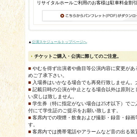
リサイタルホールご利用のお客様は駐車料金割
▲
公演スケジュールトップページへ
チケットご購入・公演に際してのご注意。
■
やむを得ず出演者や曲目等公演内容に変更があ
めご了承下さい。
■
入場券はいかなる場合でも再発行致しません。
■
記載日時の公演が中止となる場合以外は原則と
い戻しは致しません。
■
学生券（特に指定がない場合は25才以下）でご
付にて学生証のご提示をお願い致します。
■
客席内での喫煙・飲食および撮影・録音・録画
す。
■
客席内では携帯電話やアラームなど音の出る装