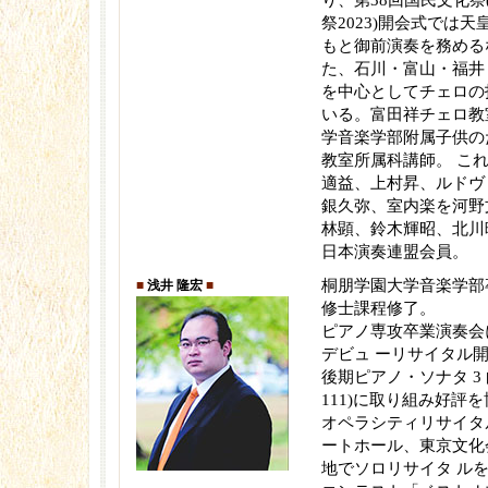
り、第38回国民文化祭
祭2023)開会式では
もと御前演奏を務める
た、石川・富山・福井
を中心としてチェロの
いる。富田祥チェロ教
学音楽学部附属子供の
教室所属科講師。 こ
適益、上村昇、ルドヴ
銀久弥、室内楽を河野
林顕、鈴木輝昭、北川
日本演奏連盟会員。
桐朋学園大学音楽学部
■
浅井 隆宏
■
修士課程修了。
ピアノ専攻卒業演奏会に
デビュ ーリサイタル
後期ピアノ・ソナタ 3 曲
111)に取り組み好評
オペラシティリサイタ
ートホール、東京文化
地でソロリサイタ ル