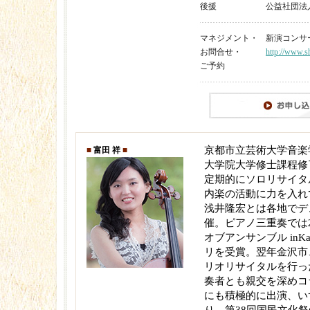
後援
公益社団法
マネジメント・
新演コンサート 
お問合せ・
http://www.sh
ご予約
京都市立芸術大学音楽
■
富田 祥
■
大学院大学修士課程修
定期的にソロリサイタ
内楽の活動に力を入れ
浅井隆宏とは各地でデ
催。ピアノ三重奏では2
オブアンサンブル inKa
リを受賞。翌年金沢市
リオリサイタルを行っ
奏者とも親交を深めコ
にも積極的に出演、い