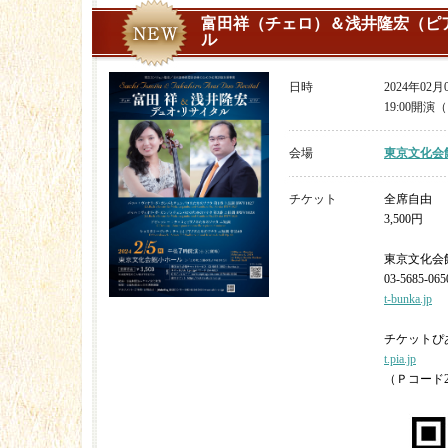
富田祥（チェロ）＆浅井隆宏（ピ
ル
日時
2024年02
19:00開演（
会場
東京文化会
チケット
全席自由
3,500円
東京文化会
03-5685-065
t-bunka.jp
チケットぴ
t.pia.jp
（Ｐコード25