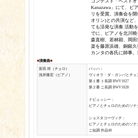
コンテスト「ベストオブ
Kanazawa」にて、
リを受賞。演奏会を開
オリン)との共演など
ても活発な演奏 活動
でに、ピアノを北川曉
森直樹、若林顕、岡田
楽を藤原浜雄、銅銀久
カンタの各氏に師事。
■
演奏曲
■
富田 祥（チェロ）
バッハ：
浅井隆宏（ピアノ）
ヴィオラ・ダ・ガンバとチェ
第１番 ト長調 BWV1027
第２番 ニ長調 BWV1028
ドビュッシー：
ピアノとチェロのためのソナ
ショスタコーヴィチ：
ピアノとチェロのためのソナ
ニ短調 作品40