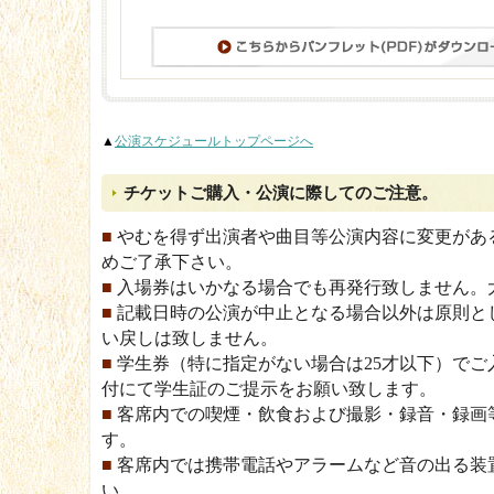
▲
公演スケジュールトップページへ
チケットご購入・公演に際してのご注意。
■
やむを得ず出演者や曲目等公演内容に変更があ
めご了承下さい。
■
入場券はいかなる場合でも再発行致しません。
■
記載日時の公演が中止となる場合以外は原則と
い戻しは致しません。
■
学生券（特に指定がない場合は25才以下）でご
付にて学生証のご提示をお願い致します。
■
客席内での喫煙・飲食および撮影・録音・録画
す。
■
客席内では携帯電話やアラームなど音の出る装
い。