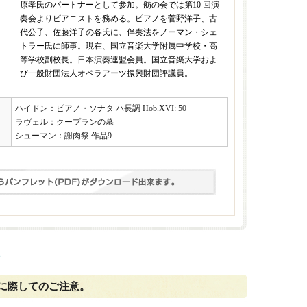
原孝氏のパートナーとして参加。舫の会では第10 回演
奏会よりピアニストを務める。ピアノを菅野洋子、古
代公子、佐藤洋子の各氏に、伴奏法をノーマン・シェ
トラー氏に師事。現在、国立音楽大学附属中学校・高
等学校副校長。日本演奏連盟会員。国立音楽大学およ
び一般財団法人オペラアーツ振興財団評議員。
ハイドン：ピアノ・ソナタ ハ長調 Hob.XVI: 50
ラヴェル：クープランの墓
シューマン：謝肉祭 作品9
へ
に際してのご注意。