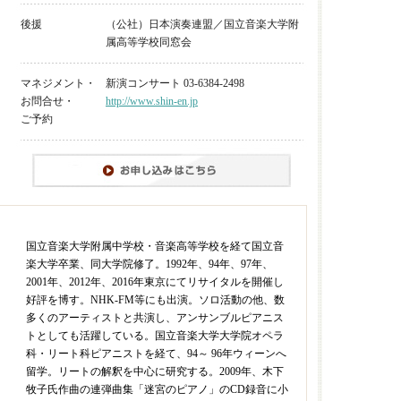
後援
（公社）日本演奏連盟／国立音楽大学附
属高等学校同窓会
マネジメント・
新演コンサート 03-6384-2498
お問合せ・
http://www.shin-en.jp
ご予約
国立音楽大学附属中学校・音楽高等学校を経て国立音
楽大学卒業、同大学院修了。1992年、94年、97年、
2001年、2012年、2016年東京にてリサイタルを開催し
好評を博す。NHK-FM等にも出演。ソロ活動の他、数
多くのアーティストと共演し、アンサンブルピアニス
トとしても活躍している。国立音楽大学大学院オペラ
科・リート科ピアニストを経て、94～ 96年ウィーンへ
留学。リートの解釈を中心に研究する。2009年、木下
牧子氏作曲の連弾曲集「迷宮のピアノ」のCD録音に小