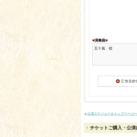
■
演奏曲
■
五十嵐 稔
▲
公演スケジュールトップページ
チケットご購入・公演