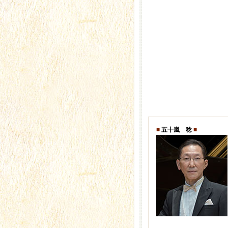
■
五十嵐 稔
■