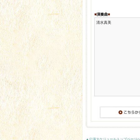
■
演奏曲
■
清水真美
▲
公演スケジュールトップページ