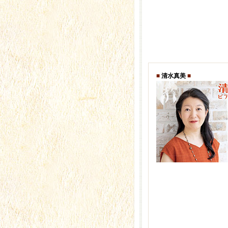
■
清水真美
■