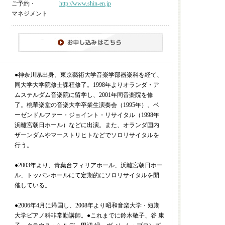
ご予約・
http://www.shin-en.jp
マネジメント
●神奈川県出身。東京藝術大学音楽学部器楽科を経て、
同大学大学院修士課程修了。1998年よりオランダ・ア
ムステルダム音楽院に留学し、2001年同音楽院を修
了。桃華楽堂の音楽大学卒業生演奏会（1995年）、ベ
ーゼンドルファー・ジョイント・リサイタル（1998年
浜離宮朝日ホール）などに出演。また、オランダ国内
ザーンダムやマーストリヒトなどでソロリサイタルを
行う。
●2003年より、青葉台フィリアホール、浜離宮朝日ホー
ル、トッパンホールにて定期的にソロリサイタルを開
催している。
●2006年4月に帰国し、2008年より昭和音楽大学・短期
大学ピアノ科非常勤講師。●これまでに鈴木敬子、谷 康