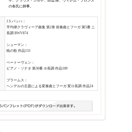
子、クラウス・シルデ、田辺 緑、ヴィレム・ブロンズ
の各氏に師事。
J.S.バッハ：
平均律クラヴィーア曲集 第2巻 前奏曲とフーガ 第5番 ニ
長調 BWV874
シューマン：
暁の歌 作品133
ベートーヴェン：
ピアノ・ソナタ 第30番 ホ長調 作品109
ブラームス：
ヘンデルの主題による変奏曲とフーガ 変ロ長調 作品24
へ