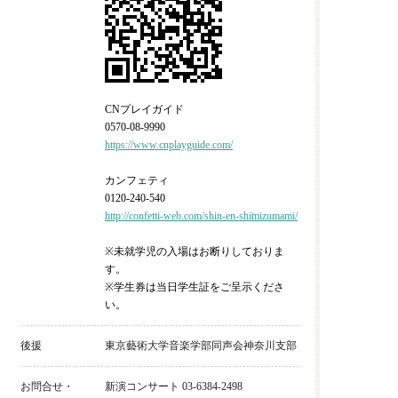
CNプレイガイド
0570-08-9990
https://www.cnplayguide.com/
カンフェティ
0120-240-540
http://confetti-web.com/shin-en-shimizumami/
※未就学児の入場はお断りしておりま
す。
※学生券は当日学生証をご呈示くださ
い。
後援
東京藝術大学音楽学部同声会神奈川支部
お問合せ・
新演コンサート 03-6384-2498