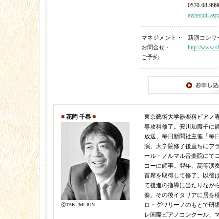
0570-08-99
evt/evtdtl.a
マネジメント・
新演コンサート 
お問合せ・
http://www.sh
ご予約
■
花岡 千春
■
東京藝術大学器楽科ピアノ
専攻科修了。安川加壽子に師
放送、毎日新聞社主催「毎
演。大学院修了後直ちにフ
ール・ノルマル音楽院にて
コーに師事。翌年、高等演
首席を取得して修了。以後
て後進の指導に当たりなが
奏。その後イタリアに居を
ロ・グワリーノのもとで研
ⓒTAKUMI JUN
レ国際ピアノコンクール、