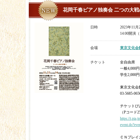
花岡千春ピアノ独奏会 二つの大戦
日時
2023年11
14:00開演（
会場
東京文化会
チケット
全自由席
一般4,000円
学生2,000円
東京文化会
03-5685-065
チケットぴ
（Pコード25
https://t.pia.j
event.do?ev
ＣＮプレイ