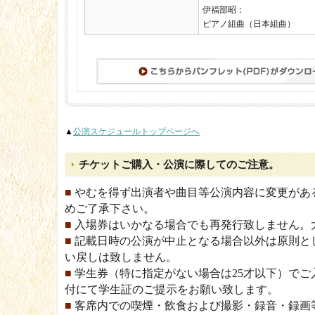
伊福部昭：
ピアノ組曲（日本組曲）
▲
公演スケジュールトップページへ
チケットご購入・公演に際してのご注意。
■
やむを得ず出演者や曲目等公演内容に変更があ
めご了承下さい。
■
入場券はいかなる場合でも再発行致しません。
■
記載日時の公演が中止となる場合以外は原則と
い戻しは致しません。
■
学生券（特に指定がない場合は25才以下）でご
付にて学生証のご提示をお願い致します。
■
客席内での喫煙・飲食および撮影・録音・録画