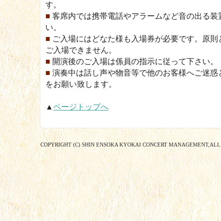
す。
■
客席内では携帯電話やアラームなど音の出る装
い。
■
ご入場にはどなた様も入場券が必要です。原則
ご入場できません。
■
開演後のご入場は係員の指示に従って下さい。
■
演奏中は話し声や物音等で他のお客様へご迷惑
をお願い致します。
▲
ページトップへ
COPYRIGHT (C) SHIN ENSOKA KYOKAI CONCERT MANAGEMENT,ALL 