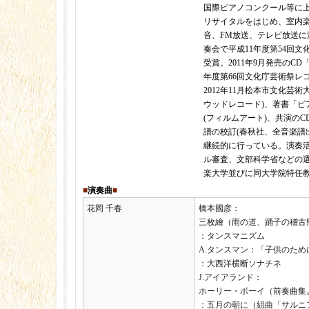
国際ピアノコンクール等に
リサイタルをはじめ、室内楽
音、FM放送、テレビ放送に活
奏会で平成11年度第54回
受賞。2011年9月発売のC
年度第66回文化庁芸術祭レ
2012年11月松本市文化芸術
ウッドレコード)、著書「ピ
(フィルムアート)、共演のC
譜の校訂(春秋社、全音楽譜
継続的に行っている。演奏
ル審査、文部科学省などの
楽大学並びに同大学院特任
■
演奏曲
■
花岡 千春
橋本國彦：
三枚繪（雨の道、踊子の稽古
：タンスマニズム
A.タンスマン：「子供のため
：大西洋横断ソナチネ
J.アイアランド：
ホーリー・ボーイ（前奏曲集
：五月の朝に（組曲「サルニ