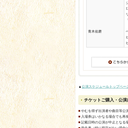
青木佑磨
▲
公演スケジュールトップペー
チケットご購入・公演
■
やむを得ず出演者や曲目等公
■
入場券はいかなる場合でも再
■
記載日時の公演が中止となる