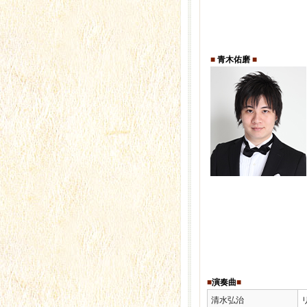
■
青木佑磨
■
■
演奏曲
■
清水弘治