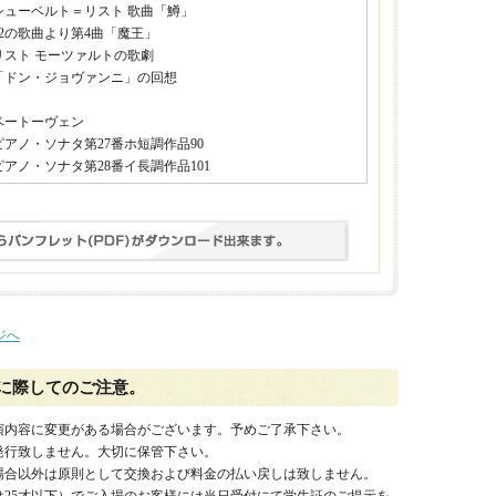
シューベルト＝リスト 歌曲「鱒」
12の歌曲より第4曲「魔王」
リスト モーツァルトの歌劇
「ドン・ジョヴァンニ」の回想
ベートーヴェン
ピアノ・ソナタ第27番ホ短調作品90
ピアノ・ソナタ第28番イ長調作品101
ジへ
に際してのご注意。
演内容に変更がある場合がございます。予めご了承下さい。
発行致しません。大切に保管下さい。
場合以外は原則として交換および料金の払い戻しは致しません。