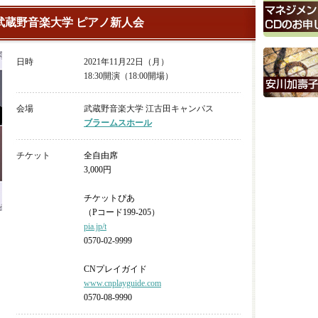
回武蔵野音楽大学 ピアノ新人会
日時
2021年11月22日（月）
18:30開演（18:00開場）
会場
武蔵野音楽大学 江古田キャンパス
ブラームスホール
チケット
全自由席
3,000円
チケットぴあ
（Pコード199-205）
pia.jp/t
0570-02-9999
CNプレイガイド
www.cnplayguide.com
0570-08-9990