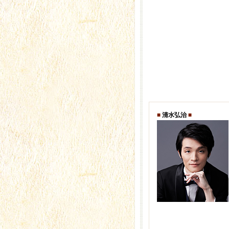
■
清水弘治
■