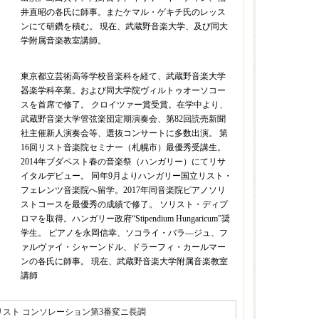
井直昭の各氏に師事。またケマル・ゲキチ氏のレッス
ンにて研鑽を積む。 現在、武蔵野音楽大学、及び同大
学附属音楽教室講師。
東京都立芸術高等学校音楽科を経て、武蔵野音楽大学
器楽学科卒業。および同大学院ヴィルトゥオーソコー
スを首席で修了。 クロイツァー賞受賞。在学中より、
武蔵野音楽大学管弦楽団定期演奏会、第82回読売新聞
社主催新人演奏会等、選抜コンサートに多数出演。 第
16回リスト音楽院セミナー（札幌市）最優秀受講生。
2014年ブダペスト春の音楽祭（ハンガリー）にてリサ
イタルデビュー。 同年9月よりハンガリー国立リスト・
フェレンツ音楽院へ留学。2017年同音楽院ピアノソリ
ストコースを最優秀の成績で修了。 ソリスト・ディプ
ロマを取得。ハンガリー政府“Stipendium Hungaricum”奨
学生。 ピアノを永岡信幸、ソコライ・バラ―ジュ、フ
ァルヴァイ・シャーンドル、ドラーフィ・カールマー
ンの各氏に師事。 現在、武蔵野音楽大学附属音楽教室
講師
リスト コンソレーション第3番変ニ長調