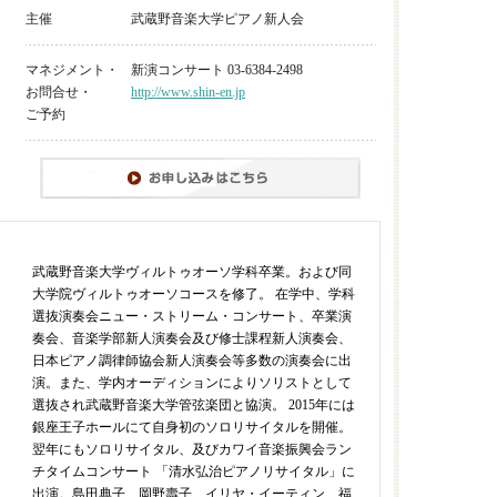
主催
武蔵野音楽大学ピアノ新人会
マネジメント・
新演コンサート 03-6384-2498
お問合せ・
http://www.shin-en.jp
ご予約
武蔵野音楽大学ヴィルトゥオーソ学科卒業。および同
大学院ヴィルトゥオーソコースを修了。 在学中、学科
選抜演奏会ニュー・ストリーム・コンサート、卒業演
奏会、音楽学部新人演奏会及び修士課程新人演奏会、
日本ピアノ調律師協会新人演奏会等多数の演奏会に出
演。また、学内オーディションによりソリストとして
選抜され武蔵野音楽大学管弦楽団と協演。 2015年には
銀座王子ホールにて自身初のソロリサイタルを開催。
翌年にもソロリサイタル、及びカワイ音楽振興会ラン
チタイムコンサート 「清水弘治ピアノリサイタル」に
出演。島田典子、岡野壽子、イリヤ・イーティン、福