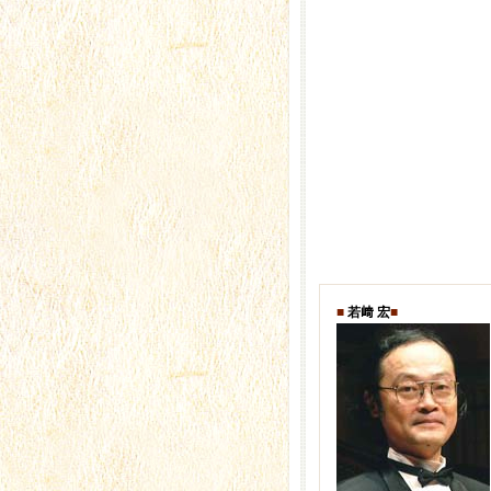
■
若﨑 宏
■