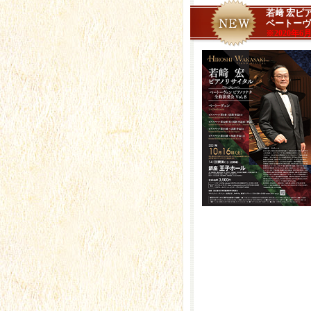
若﨑 宏ピ
ベートーヴェ
※2020年