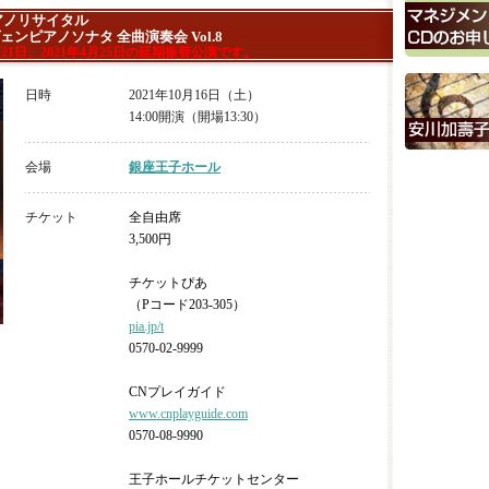
アノリサイタル
ンピアノソナタ 全曲演奏会 Vol.8
6月21日、2021年4月25日の延期振替公演です。
日時
2021年10月16日（土）
14:00開演（開場13:30）
会場
銀座王子ホール
チケット
全自由席
3,500円
チケットぴあ
（Pコード203-305）
pia.jp/t
0570-02-9999
CNプレイガイド
www.cnplayguide.com
0570-08-9990
王子ホールチケットセンター