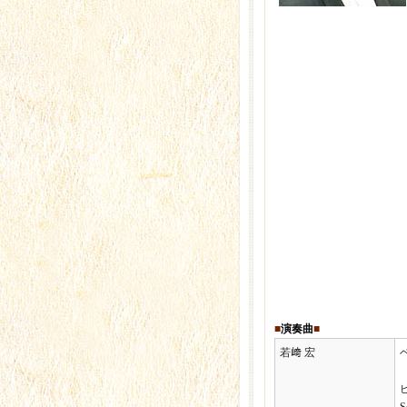
■
演奏曲
■
若﨑 宏
ベ