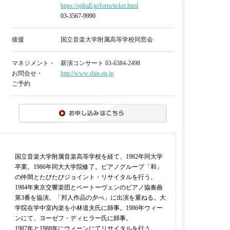
https://ojihall.jp/form/ticket.html
03-3567-9990
後援
国立音楽大学附属高等学校同窓会
マネジメント・
新演コンサート 03-6384-2498
お問合せ・
http://www.shin-en.jp
ご予約
国立音楽大学附属音楽高等学校を経て、1982年同大学
卒業。1986年同大大学院修了。ピアノグループ「和」
の仲間とたびたびジョイント・リサイタルを行う。
1984年東京交響楽団とベートーヴェンのピアノ協奏曲
第3番を協演。「邦人作品の夕べ」に出演を重ねる。大
学院在学中室内楽を小林道夫氏に師事。1986年ウィー
ンにて、ヨーゼフ・ディヒラー氏に師事。
1987年と1988年にウィーンにてリサイタルを行う。