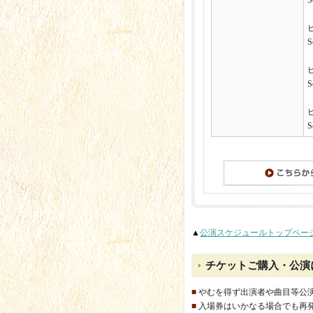
S
S
S
S
▲
公演スケジュールトップペー
チケットご購入・公演
■
やむを得ず出演者や曲目等公
■
入場券はいかなる場合でも再