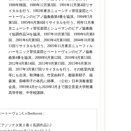
1988年帰国。1989年12月第3回、1991年12月第4回リサ
イタルを行う。1992年東京ニューシティ管弦楽団とベ
ートーヴェンのピアノ協奏曲第4番を協演。1994年5月
第5回、1995年6月第6回リサイタルを行う。同年11月東
京ニューシティ管弦楽団とシューマンのピアノ協奏曲
イ短調作品54を協演。1997年10月第7回、1999年6月第8
回、2001年6月第9回、2003年4月第10回、2004年10月第
11回リサイタルを行う。2005年11月東京ニューフィル
ハーモニック管弦楽団とベートーヴェンのピアノ協奏
曲第4番を協演。2008年6月第12回、2010年4月第13回、
2012年4月第14回、2013年9月第15回、2015年6月第16
回、2017年3月第17回リサイタルを行う。その他室内楽
等にも出演。秋津修治、竹安由利子、都築美耶子、福
森湘、長峰和子の各氏に師事。（公社）日本演奏連盟
会員。1993年4月から2020年3月まで国立音楽大学附属
高等学校、中学校講師。
ートーヴェンL.v.Beethoven：
ピアノソナタ第２番イ長調作品2-2