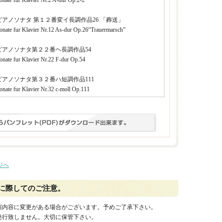
onate fur Klavier Nr.2 A-dur Op.2-2
ピアノソナタ 第１２番変イ長調作品26 「葬送」
onate fur Klavier Nr.12 As-dur Op.26“Trauermarsch”
ピアノソナタ第２２番ヘ長調作品54
onate fur Klavier Nr.22 F-dur Op.54
ピアノソナタ第３２番ハ短調作品111
onate fur Klavier Nr.32 c-moll Op.111
ジへ
に際してのご注意。
演内容に変更がある場合がございます。予めご了承下さい。
発行致しません。大切に保管下さい。