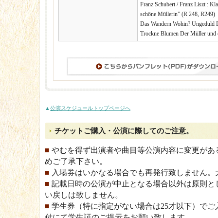
Franz Schubert / Franz Liszt : Kl
schöne Müllerin” (R 248, R249)
Das Wandern Wohin? Ungeduld D
Trockne Blumen Der Müller und 
▲
公演スケジュールトップページへ
チケットご購入・公演に際してのご注意。
■
やむを得ず出演者や曲目等公演内容に変更があ
めご了承下さい。
■
入場券はいかなる場合でも再発行致しません。
■
記載日時の公演が中止となる場合以外は原則と
い戻しは致しません。
■
学生券（特に指定がない場合は25才以下）でご
付にて学生証のご提示をお願い致します。