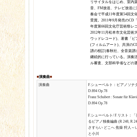
リサイタルをはじめ、室内楽
音、FM放送、テレビ放送に活
奏会で平成11年度第54回
受賞。2011年9月発売のC
年度第66回文化庁芸術祭レ
2012年11月松本市文化芸術
ウッドレコード)、著書「ピ
(フィルムアート)、共演のC
譜の校訂(春秋社、全音楽譜
継続的に行っている。演奏
ル審査、文部科学省などの
■
演奏曲
■
演奏曲
F.シューベルト：ピアノソナタ
D.894 Op.78
Franz Schubert : Sonate für Klav
D.894 Op.78
F.シューベルト/ F.リスト
るピアノ独奏編曲 (R 248, R 24
さすらい どこへ 焦燥 狩人～
と小川