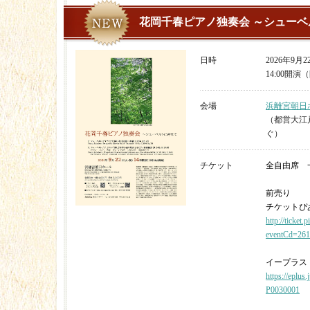
花岡千春ピアノ独奏会 ～シュー
日時
2026年9月
14:00開演（
会場
浜離宮朝日
（都営大江
ぐ）
チケット
全自由席 一般
前売り
チケットぴあ
http://ticket.p
eventCd=26
イープラス
https://eplus
P0030001