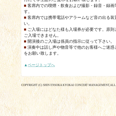
■
客席内での喫煙・飲食および撮影・録音・録画
す。
■
客席内では携帯電話やアラームなど音の出る装
い。
■
ご入場にはどなた様も入場券が必要です。原則
ご入場できません。
■
開演後のご入場は係員の指示に従って下さい。
■
演奏中は話し声や物音等で他のお客様へご迷惑
をお願い致します。
▲
ページトップへ
COPYRIGHT (C) SHIN ENSOKA KYOKAI CONCERT MANAGEMENT,ALL 