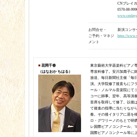
CNプレイ
0570-08-999
www.cnplayg
お問合せ・
新演コンサート 
ご予約・マネジ
https://www.s
メント
■
花岡千春
東京藝術大学器楽科ピアノ
（はなおか ちはる）
専攻科修了。安川加壽子に師
放送、毎日新聞社主催「毎
演。大学院修了後直ちにフ
ール・ノルマル音楽院にて
コーに師事。翌年、高等演
首席を取得して修了。以後
て後進の指導に当たりなが
奏。その後イタリアに居を
ロ・グワリーノのもとで研
レ国際ピアノコンクール、
国際ピアノコンクール等に