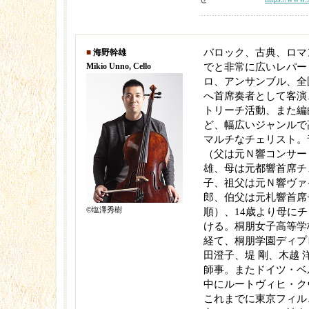
バロック、古典、ロマ
■
海野幹雄
Mikio Unno, Cello
でと非常に広いレパー
ロ、アンサンブル、全
へ首席奏者として客演
トリーチ活動、また編
ど、幅広いジャンルで
マルチなチェリスト。
（父は元Ｎ響コンサー
雄、母は元都響首席チ
子、祖父は元Ｎ響ヴァ
郎、伯父は元札響首席
©塩澤秀樹
順）、14歳より母に
ける。桐朋女子高等学
経て、桐朋学園ディプ
田澄子、堤 剛、木越
師事。またドイツ・ベ
中にルートヴィヒ・ク
これまでに東京フィル