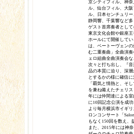
京シティフィル、神奈
ル、仙台フィル、大阪
ル、日本センチュリー
静岡響、千葉響など多
ゲスト首席奏者として
東京文化会館や銀座王
ホールにて開催してい
は、ベートーヴェンの
む二重奏曲」全曲演奏
ェロ組曲全曲演奏会な
次々と打ち出し、『音
品の本質に迫り、深層
とするかの様に確信に
「覇気と情熱と、そし
を兼ね備えたチェリスト
年には仲間達による室
に10回記念公演を成功
より毎月横浜市イギリ
ロンコンサート「Salon de
もなく150回を数え
また、2015年には神
ザークのチェロ協奏曲を