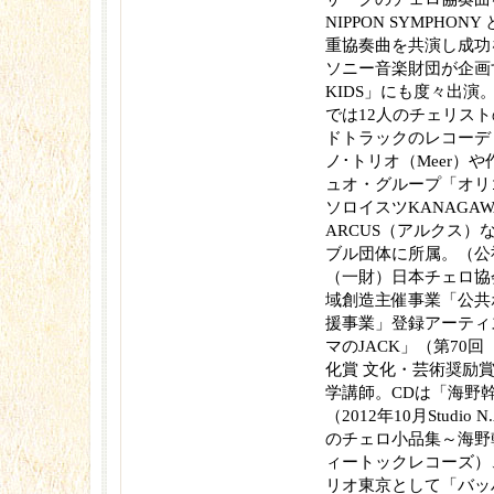
NIPPON SYMPHO
重協奏曲を共演し成功
ソニー音楽財団が企画する「
KIDS」にも度々出演
では12人のチェリス
ドトラックのレコーデ
ノ･トリオ（Meer）や
ュオ・グループ「オリ
ソロイスツKANAGA
ARCUS（アルクス）
ブル団体に所属。（公
（一財）日本チェロ協
域創造主催事業「公共
援事業」登録アーティ
マのJACK」（第70
化賞 文化・芸術奨励
学講師。CDは「海野幹
（2012年10月Studi
のチェロ小品集～海野幹
ィートックレコーズ）
リオ東京として「バッ