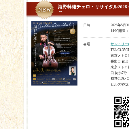
海野幹雄チェロ・リサイタル2026～
～
日時
2026年5月
14:00開演（
会場
サントリー
TEL.03-3505
東京メトロ
番出口 徒歩
東京メトロ
口 徒歩7分
都営01系
ヒルズ/赤