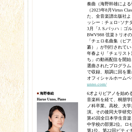
奏曲（海野幹雄による
（2023年8月Virtus C
た、全音楽譜出版社より
ッシー：チェロ･ソナタ
3月「J. S.バッハ：
BWV988 弦楽トリ
「チェロ名曲集（ピア
纂）」が刊行されている
年春より「チェリスト
ち」の動画配信を開始
選曲されたプログラム
で収録、順調に回を重
オフィシャルホームペ
unno.com/
6才よりピアノを始め
■
海野春絵
Harue Unno, Piano
音楽科を経て、桐朋学
ノ科卒業。高校、大学
演。その後同大学研究
第45回全日本学生音
中学校の部第2位。ロ
第1位。第22回ピテ