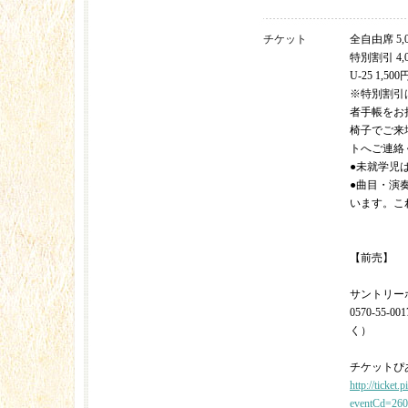
チケット
全自由席 5,
特別割引 4,
U-25 1,500
※特別割引
者手帳をお
椅子でご来
トへご連絡
●未就学児
●曲目・演
います。こ
【前売】
サントリー
0570-55-0
く）
チケットぴあ 0
http://ticket.p
eventCd=26