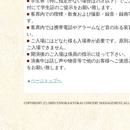
■
学生券（特に指定がない場合は25才以下）でご
付にて学生証のご提示をお願い致します。
■
客席内での喫煙・飲食および撮影・録音・録画
す。
■
客席内では携帯電話やアラームなど音の出る装
い。
■
ご入場にはどなた様も入場券が必要です。原則
ご入場できません。
■
開演後のご入場は係員の指示に従って下さい。
■
演奏中は話し声や物音等で他のお客様へご迷惑
をお願い致します。
▲
ページトップへ
COPYRIGHT (C) SHIN ENSOKA KYOKAI CONCERT MANAGEMENT,ALL 