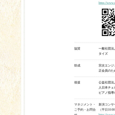
https://www.
協賛
一般社団法
タイズ
助成
宗次エンジ
正会員のた
後援
公益社団法
人日本チェ
ピアノ指導
マネジメント・
新演コンサート 
ご予約・お問合
（平日10:00
せ
https://www.s