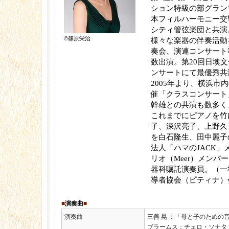
ション特級の部グラン
本フィルハーモニー交
シティ管弦楽団と共演
©篠原栄治
様々な楽器の伴奏活動
奏会、演連コンサート
数出演。第20回日墺
ンサートにて最優秀共
2005年より、横浜市
催「クラスコンサート
幹雄との共演も数多く
これまでにピアノを竹
子、深沢亮子、上野久
を白石隆生、田中麗子
法人「ハマのJACK」
リオ（Meer）メンバ
器科嘱託演奏員。（一
導者協会（ピティナ）
■
演奏曲
■
演奏曲
三善 晃 ：「母と子のための
ブラームス：チェロ・ソナタ 第