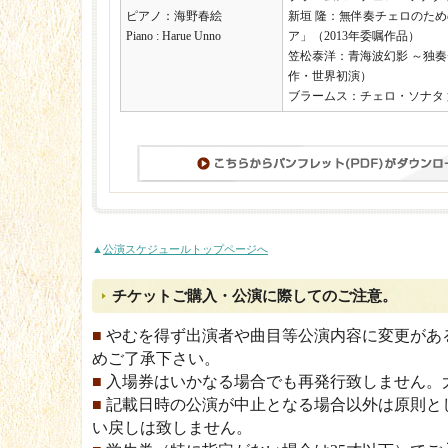
ピアノ：海野春絵
新垣 隆：無伴奏チェロのた
Piano : Harue Unno
ア」（2013年委嘱作品）
笠松泰洋：青海波幻影 ～独
作・世界初演）
ブラームス：チェロ・ソナタ 第
▲
公演スケジュールトップページへ
チケットご購入・公演に際してのご注意。
■
やむを得ず出演者や曲目等公演内容に変更があ
めご了承下さい。
■
入場券はいかなる場合でも再発行致しません。
■
記載日時の公演が中止となる場合以外は原則と
い戻しは致しません。