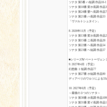
ソナタ 第5番 ハ短調 作品10-1
ソナタ 第18番 変ホ長調 作品31
ソナタ 第24番 嬰ヘ長調 作品
ソナタ 第21番 ハ長調 作品53
「ヴァルトシュタイン」
8. 2026年11月（予定）
ソナタ 第13番 変ホ長調 作品27
ソナタ 第15番 ニ長調 作品2
ソナタ 第22番 ヘ長調 作品54
ソナタ 第23番 ヘ短調 作品5
■シリーズⅣ ベートーヴェン 
9. 2027年4月（予定）
幻想曲 ト短調 作品77
ソナタ 第27番 ホ短調 作品90
ディアベリのワルツによる33の
10. 2027年6月（予定）
～最後の３つのソナタ～
ソナタ 第30番 ホ長調 作品109
ソナタ 第31番 変イ長調 作品1