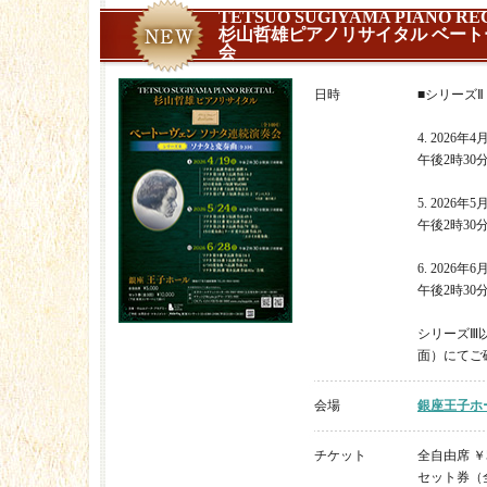
TETSUO SUGIYAMA PIANO RE
杉山哲雄ピアノリサイタル ベート
会
日時
■シリーズ
4. 2026年
午後2時30
5. 2026年
午後2時30
6. 2026年
午後2時30
シリーズⅢ
面）にてご
会場
銀座王子ホ
チケット
全自由席 ￥5
セット券（全