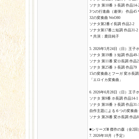
ソナタ 第10番 ト長調 作品14-
3つの行進曲（連弾） 作品45
32の変奏曲 WoO80
ソナタ第2番イ長調 作品2-2
ソナタ第17番ニ短調 作品31
＊共演：鹿目純子
5. 2026年5月24日（日）王子
ソナタ 第19番 ト短調 作品49-
ソナタ 第11番 変ロ長調 作品2
ソナタ 第25番 ト長調 作品7
15の変奏曲とフーガ 変ホ長調 
「エロイカ変奏曲」
6. 2026年6月28日（日）王子
ソナタ 第9番 ホ長調 作品14-1
ソナタ 第16番 ト長調 作品31-
自作主題による６つの変奏曲 
ソナタ 第26番 変ホ長調 作品
■シリーズⅢ 傑作の森（全2回
7. 2026年10月（予定）