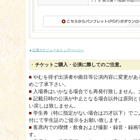
ソナタ 第32番 ハ短調 作品111
▲
公演スケジュールトップページへ
チケットご購入・公演に際してのご注意。
■
やむを得ず出演者や曲目等公演内容に変更があ
めご了承下さい。
■
入場券はいかなる場合でも再発行致しません。
■
記載日時の公演が中止となる場合以外は原則と
い戻しは致しません。
■
学生券（特に指定がない場合は25才以下）でご
付にて学生証のご提示をお願い致します。
■
客席内での喫煙・飲食および撮影・録音・録画
す。