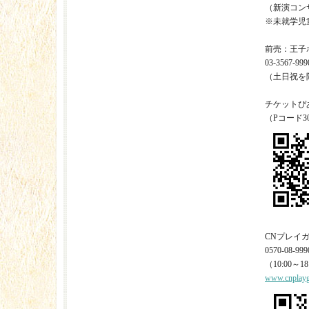
（新演コン
※未就学児
前売：王子
03-3567-999
（土日祝を除く
チケットぴ
（Pコード30
CNプレイ
0570-08-999
（10:00～18
www.cnplayg