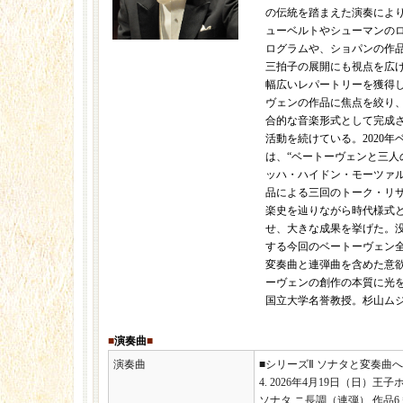
の伝統を踏まえた演奏によ
ューベルトやシューマンの
ログラムや、ショパンの作
三拍子の展開にも視点を広げ
幅広いレパートリーを獲得
ヴェンの作品に焦点を絞り
合的な音楽形式として完成
活動を続けている。2020年
は、“ベートーヴェンと三人
ッハ・ハイドン・モーツァ
品による三回のトーク・リ
楽史を辿りながら時代様式
せ、大きな成果を挙げた。没後
する今回のベートーヴェン
変奏曲と連弾曲を含めた意
ーヴェンの創作の本質に光を
国立大学名誉教授。杉山ム
■
演奏曲
■
演奏曲
■シリーズⅡ ソナタと変奏曲
4. 2026年4月19日（日）王子
ソナタ ニ長調（連弾） 作品6