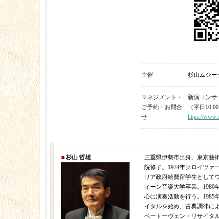
主催
杉山ムジー
マネジメント・
新演コンサート 
ご予約・お問合
（平日10:00
せ
https://www.s
■
杉山 哲雄
三重県伊勢市出身。東京藝
院修了。1974年クロイツァ
リア政府給費留学生としてウ
ィーン音楽大学卒業。198
心に演奏活動を行う。1985
イタルを始め、古典調律に
ベートーヴェン・リサイタ