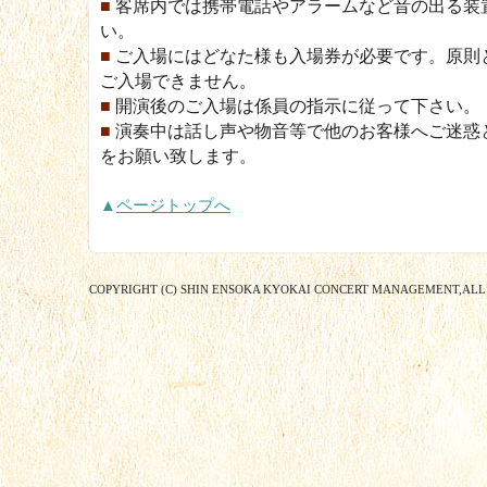
■
客席内では携帯電話やアラームなど音の出る装
い。
■
ご入場にはどなた様も入場券が必要です。原則
ご入場できません。
■
開演後のご入場は係員の指示に従って下さい。
■
演奏中は話し声や物音等で他のお客様へご迷惑
をお願い致します。
▲
ページトップへ
COPYRIGHT (C) SHIN ENSOKA KYOKAI CONCERT MANAGEMENT,ALL 