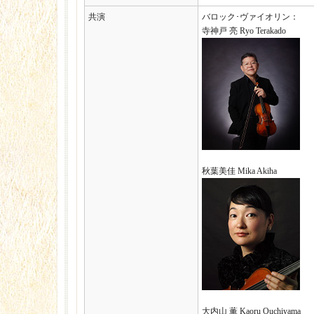
共演
バロック･ヴァイオリン：
寺神戸 亮 Ryo Terakado
秋葉美佳 Mika Akiha
大内山 薫 Kaoru Ouchiyama