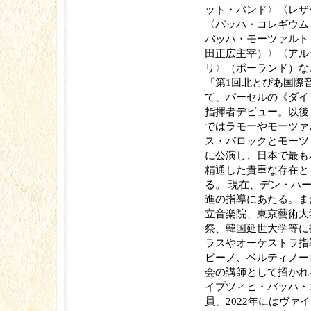
ット・バンド〉〈レザ
〈バッハ・コレギウム
バッハ・モーツァルト
田正広主宰）〉〈アル
リ〉（ポーランド）な
『第1回北とぴあ国際音
て、パーセルの《ダイ
指揮者デビュー。以後
ではラモーやモーツァ
ス・バロックとモーツ
に公演し、日本で最も
精通した貴重な存在と
る。 現在、デン・ハ
進の指導にあたる。ま
立音楽院、東京藝術大
祭、韓国延世大学等に
ラスやオーケストラ指
ビーノ、ベルティノー
会の講師として招かれ
イプツィヒ・バッハ・
員、2022年にはヴァ