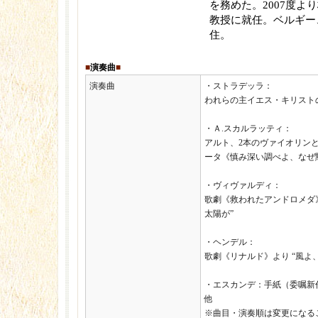
を務めた。2007度よ
教授に就任。ベルギー
住。
■
演奏曲
■
演奏曲
・ストラデッラ：
われらの主イエス・キリスト
・Ａ.スカルラッティ：
アルト、2本のヴァイオリン
ータ《慎み深い調べよ、なぜ
・ヴィヴァルディ：
歌劇《救われたアンドロメダ》
太陽が”
・ヘンデル：
歌劇《リナルド》より “風よ
・エスカンデ：手紙（委嘱新
他
※曲目・演奏順は変更になる