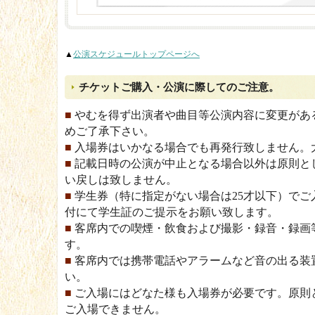
▲
公演スケジュールトップページへ
チケットご購入・公演に際してのご注意。
■
やむを得ず出演者や曲目等公演内容に変更があ
めご了承下さい。
■
入場券はいかなる場合でも再発行致しません。
■
記載日時の公演が中止となる場合以外は原則と
い戻しは致しません。
■
学生券（特に指定がない場合は25才以下）でご
付にて学生証のご提示をお願い致します。
■
客席内での喫煙・飲食および撮影・録音・録画
す。
■
客席内では携帯電話やアラームなど音の出る装
い。
■
ご入場にはどなた様も入場券が必要です。原則
ご入場できません。