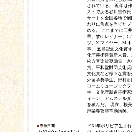
されている。 近年は
ストである谷川賢作氏
サートを全国各地で展
わりに焦点を当てたプ
める。 これまでに三
里、故G.レヒナー、C
ツ、X.マイヤー、M.
事。 五島記念文化賞
化庁芸術祭賞新人賞、
松方音楽賞奨励賞、京
賞、平和堂財団芸術奨
文化賞など様々な賞を
外留学奨学生、野村財
ロームミュージックフ
生、文化庁新進芸術家
ィーン、アムステルダ
を積んだ。 現在、桜
声楽専攻非常勤講師。
1961年ボリビア生ま
■
寺神戸 亮
（バロック･ヴァイオリン）