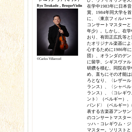
び、ヴァイオリンを久
Ryo Terakado，BroqueViolin
在学中1983年に日本
賞、1984年同大学を
に、〈東京フィルハー
コンサートマスターと
年少）。しかし、在学
おり、有田正広氏等と
たオリジナル楽器によ
心するために1986年
団）、オランダのデン
©︎Carlos Villarroel
に留学、シギスヴァル
研鑽を積む。同院在学
め、直ちにその才能は
ろとなり、〈レザール
ランス）、〈シャペル
ランス）、〈コレギウ
ント〉（ベルギー）、
バンド〉（ベルギー）
表する古楽器アンサン
のコンサートマスター
ッハ・コレギウム・ジ
マスター。ソリストと