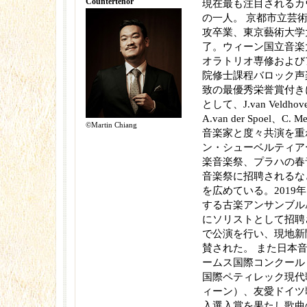
Countertenor
現在最も注目されるカ
の一人。 京都市立芸
攻卒業、東京藝術大学
了。ウィーン国立音楽
オラトリオ専修および
院修士課程バロック声
致の最優秀栄誉賞付き
として、J.van Veldhov
A.van der Spoel、
©︎Martin Chiang
音楽家と度々共演を重
ン・シューベルティア
楽音楽祭、プラハの春
音楽祭に招聘されるな
を広めている。2019
する古楽アンサンブルAl A
にソリストとして招聘
で公演を行い、現地新
賛された。 また日本
ームス国際コンクール
国際ペティレック現代
ィーン）、友愛ドイツ
入選入賞を果たし歌曲