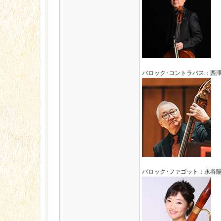
バロック･コントラバス：西澤誠治 Se
バロック･ファゴット：永谷陽子 Yo