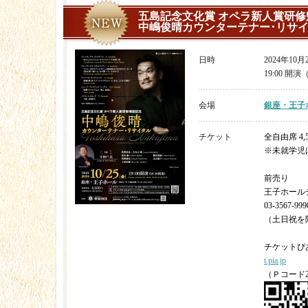
五島記念文化賞 オペラ新人賞研修
中嶋俊晴カウンターテナー･リサ
日時
2024年10
19:00 開演
会場
銀座・王子
チケット
全自由席 4,
※未就学児
前売り
王子ホール
03-3567-999
（土日祝を除く
チケットぴ
t.pia.jp
（Ｐコード27