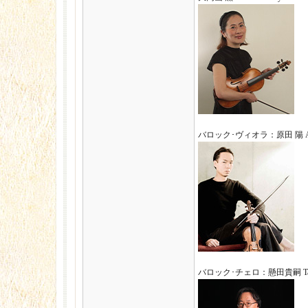
バロック･ヴィオラ：原田 陽 Akir
バロック･チェロ：懸田貴嗣 Takas